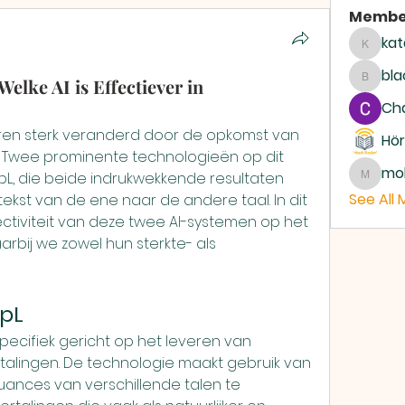
Membe
kat
katari
bla
lke AI is Effectiever in
blackc
Ch
jaren sterk veranderd door de opkomst van 
Hör
I). Twee prominente technologieën op dit 
mo
L, die beide indrukwekkende resultaten 
moham
See All
tekst van de ene naar de andere taal. In dit 
ectiviteit van deze twee AI-systemen op het 
rbij we zowel hun sterkte- als 
pL
specifiek gericht op het leveren van 
talingen. De technologie maakt gebruik van 
nces van verschillende talen te 