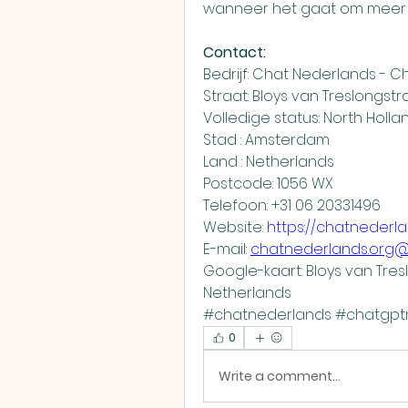
wanneer het gaat om meer g
Contact:
Bedrijf: Chat Nederlands - 
Straat: Bloys van Treslongstr
Volledige status: North Holla
Stad : Amsterdam
Land : Netherlands
Postcode: 1056 WX
Telefoon: +31 06 20331496
Website: 
https://chatnederla
E-mail: 
chatnederlands.org
Google-kaart: Bloys van Tres
Netherlands
#chatnederlands #chatgptn
0
Write a comment...