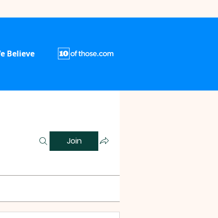
e Believe
Join