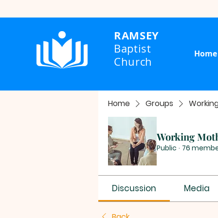
RAMSEY
Baptist
Home
Church
Home
Groups
Workin
Working Mot
Public
·
76 membe
Discussion
Media
Back