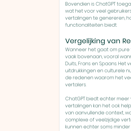
Bovendien is ChatGPT toeganke
wat het voor veel gebruiker
vertalingen te genereren, 
functionaliteiten biedt.
Vergelijking van R
Wanneer het gaat om pure v
vaak bovenaan, vooral wann
Duits, Frans en Spaans. Het
uitdrukkingen en culturele n
de redenen waarom het veel
vertalers.
ChatGPT biedt echter meer ve
vertalingen kan het ook hel
van aanvullende context, wa
complexe of veelzijdige ver
kunnen echter soms minder pr