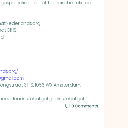
especialiseerde of technische teksten.
ChatNederlands.org
aat 31HS
nd
nds.org/
@gmail.com
longstraat 31HS, 1056 WX Amsterdam, 
ederlands #chatgptgratis #chatgpt
0 Comments