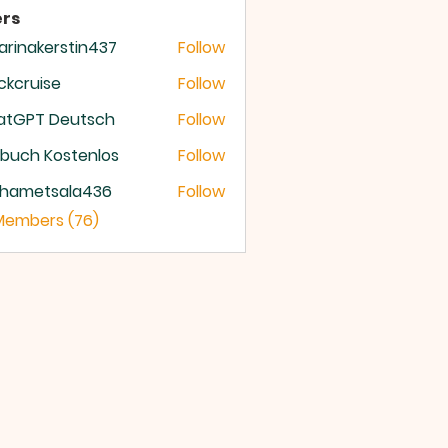
rs
arinakerstin437
Follow
nakerstin437
ckcruise
Follow
ruise
atGPT Deutsch
Follow
buch Kostenlos
Follow
hametsala436
Follow
etsala436
 Members (76)