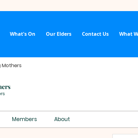
What's On
Our Elders
Contact Us
What W
g Mothers
hers
rs
Members
About