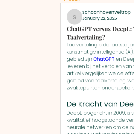
schoonhovenveltrop
January 22, 2025
schoonhovenveltrop
ChatGPT versus DeepL: We
Taalvertaling?
Taalvertaling is de laatste 
kunstmatige intelligentie (A
gebied zijn 
ChatGPT
 en Deep
leveren bij het vertalen van 
artikel vergelijken we de eff
gebied van taalvertaling, waa
zwaktepunten onderzoeken.
De Kracht van Dee
DeepL, opgericht in 2009, is 
kwalitatief hoogstaande ver
neurale netwerken om de nua