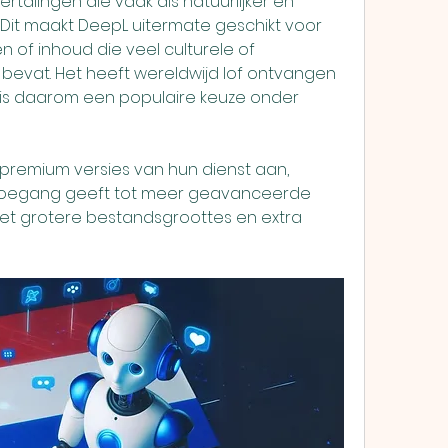
ertalingen die vaak als natuurlijker en 
Dit maakt DeepL uitermate geschikt voor 
 of inhoud die veel culturele of 
bevat. Het heeft wereldwijd lof ontvangen 
 is daarom een populaire keuze onder 
 premium versies van hun dienst aan, 
toegang geeft tot meer geavanceerde 
met grotere bestandsgroottes en extra 