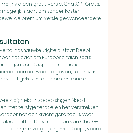
lijk via een gratis versie, ChatGPT Gratis, 
s mogelijk maakt om zonder kosten 
hoewel de premium versie geavanceerdere 
esultaten
ertalingsnauwkeurigheid, staat DeepL 
eer het gaat om Europese talen zoals 
 vermogen van DeepL om idiomatische 
uances correct weer te geven, is een van 
 wordt gekozen door professionele 
elzijdigheid in toepassingen. Naast 
pen met tekstgeneratie en het verstrekken 
ardoor het een krachtigere tool is voor 
taalbehoeften. De vertalingen van ChatGPT 
ecies zijn in vergelijking met DeepL, vooral 