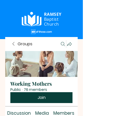
RAMSEY
Baptist
Church
Groups
Working Mothers
Public
·
76 members
Join
Discussion
Media
Members
About