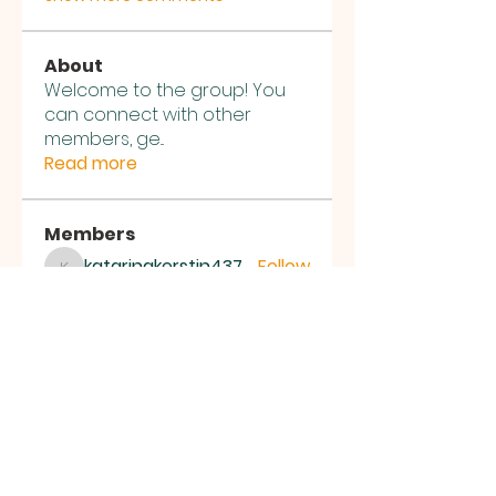
About
Welcome to the group! You
can connect with other
members, ge
...
Read more
Members
katarinakerstin437
Follow
katarinakerstin437
blackcruise
Follow
blackcruise
ChatGPT Deutsch
Follow
Hörbuch Kostenlos
Follow
mohametsala436
Follow
mohametsala436
See All Members (76)