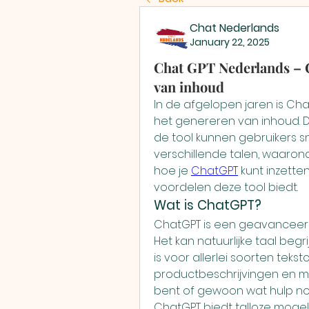
Chat Nederlands
January 22, 2025
Chat GPT Nederlands – C
van inhoud
In de afgelopen jaren is Ch
het genereren van inhoud. Dank
de tool kunnen gebruikers snel
verschillende talen, waarond
hoe je 
ChatGPT
 kunt inzette
voordelen deze tool biedt.
Wat is ChatGPT?
ChatGPT is een geavanceerd 
Het kan natuurlijke taal beg
is voor allerlei soorten tekstc
productbeschrijvingen en mee
bent of gewoon wat hulp nod
ChatGPT biedt talloze mogel