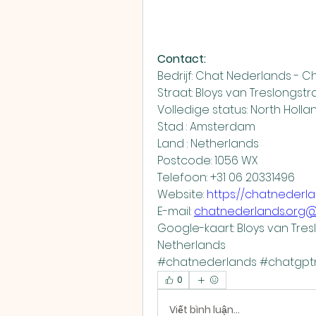
Contact:
Bedrijf: Chat Nederlands - 
Straat: Bloys van Treslongstr
Volledige status: North Holla
Stad : Amsterdam
Land : Netherlands
Postcode: 1056 WX
Telefoon: +31 06 20331496
Website: 
https://chatnederla
E-mail: 
chatnederlands.org
Google-kaart: Bloys van Tres
Netherlands
#chatnederlands #chatgptn
0
Viết bình luận...