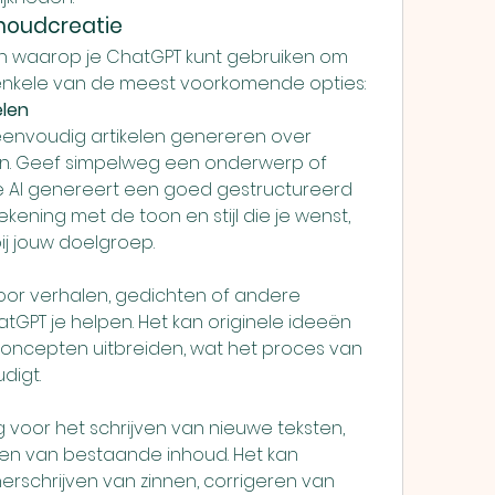
houdcreatie
ren waarop je ChatGPT kunt gebruiken om 
jn enkele van de meest voorkomende opties:
elen
eenvoudig artikelen genereren over 
. Geef simpelweg een onderwerp of 
e AI genereert een goed gestructureerd 
ekening met de toon en stijl die je wenst, 
bij jouw doelgroep.
 voor verhalen, gedichten of andere 
tGPT je helpen. Het kan originele ideeën 
cepten uitbreiden, wat het proces van 
digt.
g voor het schrijven van nieuwe teksten, 
en van bestaande inhoud. Het kan 
herschrijven van zinnen, corrigeren van 