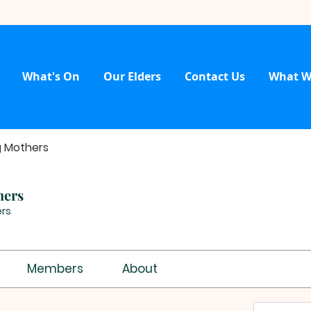
What's On
Our Elders
Contact Us
What W
g Mothers
hers
rs
Members
About