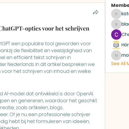
Membe
kat
katari
bla
hatGPT-opties voor het schrijven
blackc
Ch
atGPT een populaire tool geworden voor 
Hör
zij de flexibiliteit en veelzijdigheid van 
mo
 en efficiënt tekst schrijven in 
moham
See All
er Nederlands. In dit artikel bespreken we 
n voor het schrijven van inhoud en welke 
AI-model dat ontwikkeld is door OpenAI. 
rijpen en genereren, waardoor het geschikt 
reatie, zoals artikelen, blogs, 
r. Of je nu een professionele schrijver 
ig hebt bij het formuleren van ideeën, 
ijkheden.