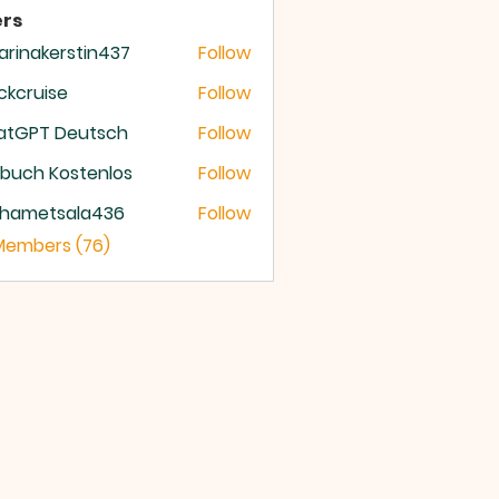
rs
arinakerstin437
Follow
nakerstin437
ckcruise
Follow
ruise
atGPT Deutsch
Follow
buch Kostenlos
Follow
hametsala436
Follow
etsala436
 Members (76)