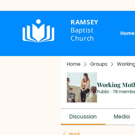
RAMSEY
Baptist
Home
Church
Home
Groups
Workin
Working Mot
Public
·
76 membe
Discussion
Media
Back