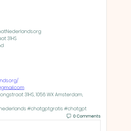
ChatNederlands.org
aat 31HS
nd
nds.org/
@gmail.com
longstraat 31HS, 1056 WX Amsterdam, 
ederlands #chatgptgratis #chatgpt
0 Comments