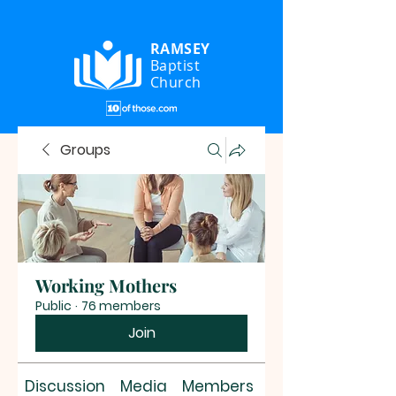
RAMSEY
Baptist
Church
Groups
Working Mothers
Public
·
76 members
Join
Discussion
Media
Members
About