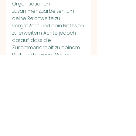
Organisationen 
zusammenzuarbeiten, um 
deine Reichweite zu 
vergrößern und dein Netzwerk 
zu erweitern. Achte jedoch 
darauf, dass die 
Zusammenarbeit zu deinem 
Profil und deinen Werten 
passt, um deine Authentizität 
zu wahren.
Indem du diese Schritte 
befolgst und dein Instagram-
Profil mit Professionalität und 
Authentizität erweiterst, 
kannst du eine starke Präsenz 
aufbauen und eine positive 
Wirkung auf deine Follower 
erzielen. Denke daran, dass 