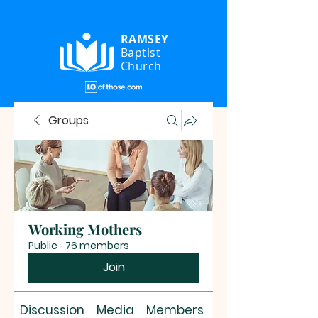
RAMSEY
Baptist
Church
Groups
Working Mothers
Public
·
76 members
Join
Discussion
Media
Members
About