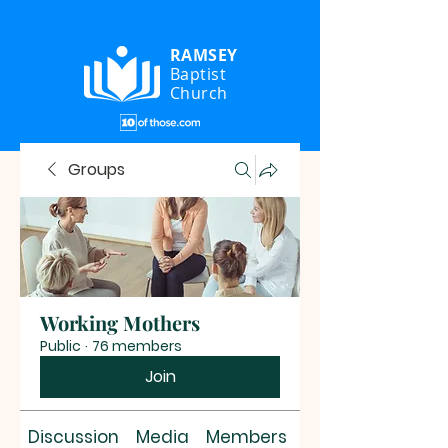
RAMSEY
Baptist
Church
Groups
Working Mothers
Public
·
76 members
Join
Discussion
Media
Members
About