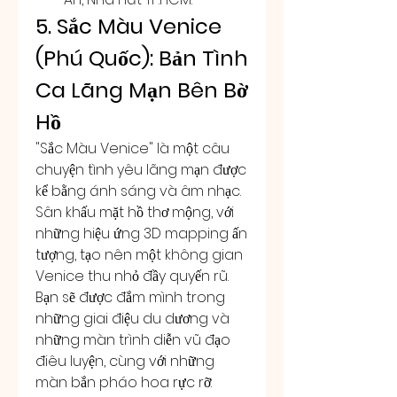
5. Sắc Màu Venice 
(Phú Quốc): Bản Tình 
Ca Lãng Mạn Bên Bờ 
Hồ
"Sắc Màu Venice" là một câu 
chuyện tình yêu lãng mạn được 
kể bằng ánh sáng và âm nhạc. 
Sân khấu mặt hồ thơ mộng, với 
những hiệu ứng 3D mapping ấn 
tượng, tạo nên một không gian 
Venice thu nhỏ đầy quyến rũ. 
Bạn sẽ được đắm mình trong 
những giai điệu du dương và 
những màn trình diễn vũ đạo 
điêu luyện, cùng với những 
màn bắn pháo hoa rực rỡ.