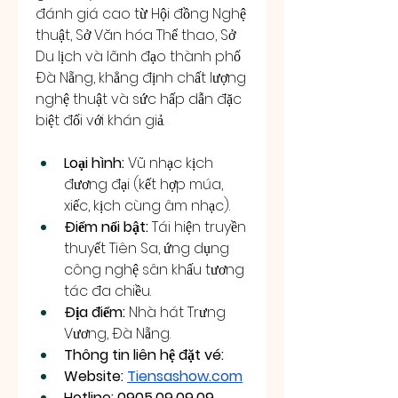
đánh giá cao từ Hội đồng Nghệ 
thuật, Sở Văn hóa Thể thao, Sở 
Du lịch và lãnh đạo thành phố 
Đà Nẵng, khẳng định chất lượng 
nghệ thuật và sức hấp dẫn đặc 
biệt đối với khán giả.
Loại hình:
 Vũ nhạc kịch 
đương đại (kết hợp múa, 
xiếc, kịch cùng âm nhạc).
Điểm nổi bật:
 Tái hiện truyền 
thuyết Tiên Sa, ứng dụng 
công nghệ sân khấu tương 
tác đa chiều.
Địa điểm:
 Nhà hát Trưng 
Vương, Đà Nẵng.
Thông tin liên hệ đặt vé: 
Website: 
Tiensashow.com
Hotline: 0905.09.09.09