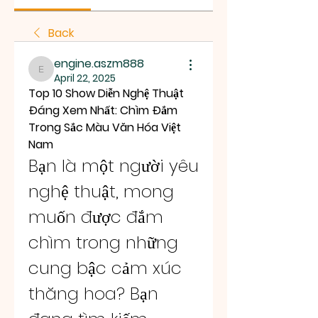
Back
engine.aszm888
engine.aszm888
April 22, 2025
Top 10 Show Diễn Nghệ Thuật 
Đáng Xem Nhất: Chìm Đắm 
Trong Sắc Màu Văn Hóa Việt 
Nam
Bạn là một người yêu 
nghệ thuật, mong 
muốn được đắm 
chìm trong những 
cung bậc cảm xúc 
thăng hoa? Bạn 