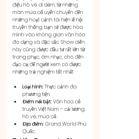
điệu hò vè dí dỏm, từ những 
màn múa cổ uyển chuyển đến 
những hoạt cảnh tái hiện lễ hội 
truyền thống, bạn sẽ được hòa 
mình vào không gian văn hóa 
đa dạng và đặc sắc. Show diễn 
này cũng được đầu tư rất lớn từ 
trang phục, âm nhạc, cho đến 
đạo cụ để người xem có được 
những trải nghiệm tốt nhất.
Loại hình:
 Thực cảnh đa 
phương tiện.
Điểm nổi bật:
 Văn hóa cổ 
truyền Việt Nam – cải lương, 
hò vè, múa cổ.
Địa điểm:
 Grand World Phú 
Quốc.