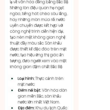
lạ về văn hóa đồng bằng Bắc Bộ. 
Những làn điệu quan họ ngọt 
ngào, tiếng hát chèo sâu lắng, 
hay những màn múa rối nước 
uyển chuyển được kết hợp với 
công nghệ trình diễn hiện đại, 
tạo nên một không gian nghệ 
thuật đầy màu sắc. Sân khấu 
được thiết kế độc đáo trên mặt 
nước, tạo hiệu ứng thị giác ấn 
tượng, đưa người xem vào một 
không gian đậm chất Bắc Bộ.
Loại hình:
 Thực cảnh trên 
mặt nước.
Điểm nổi bật:
 Văn hóa dân 
gian miền Bắc, sân khấu 
nước lớn nhất Việt Nam.
Địa điểm:
 Khu du lịch Quốc 