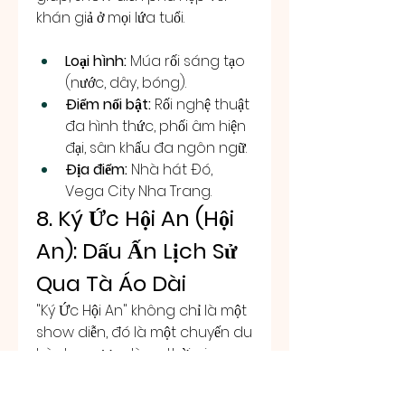
khán giả ở mọi lứa tuổi.
Loại hình:
 Múa rối sáng tạo 
(nước, dây, bóng).
Điểm nổi bật:
 Rối nghệ thuật 
đa hình thức, phối âm hiện 
đại, sân khấu đa ngôn ngữ.
Địa điểm:
 Nhà hát Đó, 
Vega City Nha Trang.
8. Ký Ức Hội An (Hội 
An): Dấu Ấn Lịch Sử 
Qua Tà Áo Dài
"Ký Ức Hội An" không chỉ là một 
show diễn, đó là một chuyến du 
hành ngược dòng thời gian, 
đưa bạn đến với những giai 
đoạn lịch sử và văn hóa đặc 