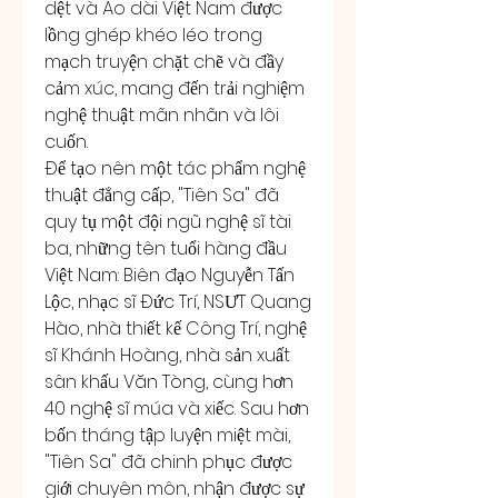
dệt và Áo dài Việt Nam được 
lồng ghép khéo léo trong 
mạch truyện chặt chẽ và đầy 
cảm xúc, mang đến trải nghiệm 
nghệ thuật mãn nhãn và lôi 
cuốn.
Để tạo nên một tác phẩm nghệ 
thuật đẳng cấp, "Tiên Sa" đã 
quy tụ một đội ngũ nghệ sĩ tài 
ba, những tên tuổi hàng đầu 
Việt Nam: Biên đạo Nguyễn Tấn 
Lộc, nhạc sĩ Đức Trí, NSƯT Quang 
Hào, nhà thiết kế Công Trí, nghệ 
sĩ Khánh Hoàng, nhà sản xuất 
sân khấu Văn Tòng, cùng hơn 
40 nghệ sĩ múa và xiếc. Sau hơn 
bốn tháng tập luyện miệt mài, 
"Tiên Sa" đã chinh phục được 
giới chuyên môn, nhận được sự 