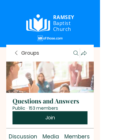
RAMSEY
Baptist
Church
Groups
Questions and Answers
Public
·
153 members
Join
Discussion
Media
Members
About