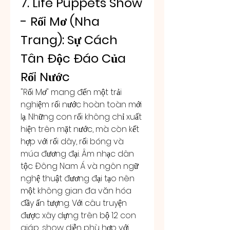
7. Life Puppets Show 
- Rối Mơ (Nha 
Trang): Sự Cách 
Tân Độc Đáo Của 
Rối Nước
"Rối Mơ" mang đến một trải 
nghiệm rối nước hoàn toàn mới 
lạ. Những con rối không chỉ xuất 
hiện trên mặt nước, mà còn kết 
hợp với rối dây, rối bóng và 
múa đương đại. Âm nhạc dân 
tộc Đông Nam Á và ngôn ngữ 
nghệ thuật đương đại tạo nên 
một không gian đa văn hóa 
đầy ấn tượng. Với câu truyện 
được xây dựng trên bộ 12 con 
giáp, show diễn phù hợp với 