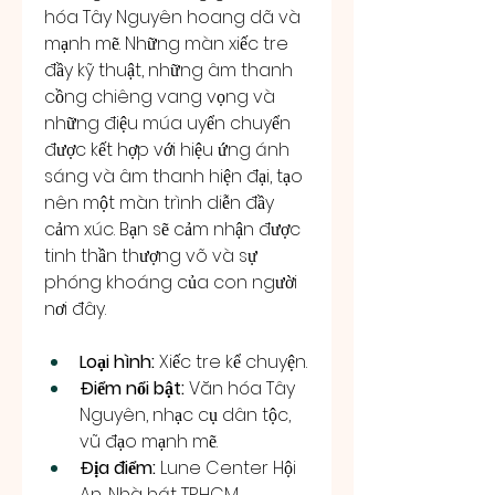
hóa Tây Nguyên hoang dã và 
mạnh mẽ. Những màn xiếc tre 
đầy kỹ thuật, những âm thanh 
cồng chiêng vang vọng và 
những điệu múa uyển chuyển 
được kết hợp với hiệu ứng ánh 
sáng và âm thanh hiện đại, tạo 
nên một màn trình diễn đầy 
cảm xúc. Bạn sẽ cảm nhận được 
tinh thần thượng võ và sự 
phóng khoáng của con người 
nơi đây.
Loại hình:
 Xiếc tre kể chuyện.
Điểm nổi bật:
 Văn hóa Tây 
Nguyên, nhạc cụ dân tộc, 
vũ đạo mạnh mẽ.
Địa điểm:
 Lune Center Hội 
An, Nhà hát TP.HCM.