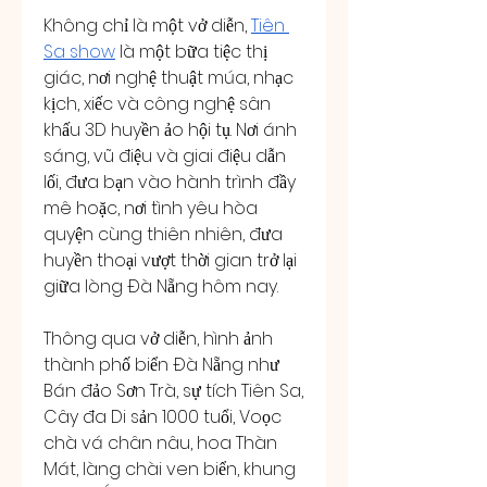
Không chỉ là một vở diễn, 
Tiên 
Sa show
 là một bữa tiệc thị 
giác, nơi nghệ thuật múa, nhạc 
kịch, xiếc và công nghệ sân 
khấu 3D huyền ảo hội tụ. Nơi ánh 
sáng, vũ điệu và giai điệu dẫn 
lối, đưa bạn vào hành trình đầy 
mê hoặc, nơi tình yêu hòa 
quyện cùng thiên nhiên, đưa 
huyền thoại vượt thời gian trở lại 
giữa lòng Đà Nẵng hôm nay.
Thông qua vở diễn, hình ảnh 
thành phố biển Đà Nẵng như 
Bán đảo Sơn Trà, sự tích Tiên Sa, 
Cây đa Di sản 1000 tuổi, Voọc 
chà vá chân nâu, hoa Thàn 
Mát, làng chài ven biển, khung 