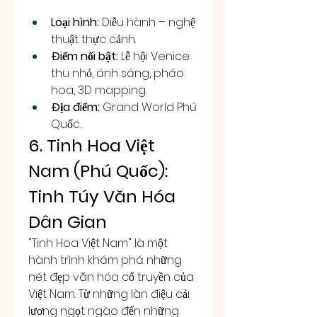
Loại hình:
 Diễu hành – nghệ 
thuật thực cảnh.
Điểm nổi bật:
 Lễ hội Venice 
thu nhỏ, ánh sáng, pháo 
hoa, 3D mapping.
Địa điểm:
 Grand World Phú 
Quốc.
6. Tinh Hoa Việt 
Nam (Phú Quốc): 
Tinh Túy Văn Hóa 
Dân Gian
"Tinh Hoa Việt Nam" là một 
hành trình khám phá những 
nét đẹp văn hóa cổ truyền của 
Việt Nam. Từ những làn điệu cải 
lương ngọt ngào đến những 