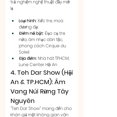
trải nghiệm nghệ thuật đầy mới 
lạ.
Loại hình:
 Xiếc tre, múa 
đương đại.
Điểm nổi bật:
 Đạo cụ tre 
nứa, âm nhạc dân tộc, 
phong cách Cirque du 
Soleil.
Địa điểm:
 Nhà hát TP.HCM, 
Lune Center Hội An.
4. Teh Dar Show (Hội 
An & TP.HCM): Âm 
Vang Núi Rừng Tây 
Nguyên
"Teh Dar Show" mang đến cho 
khán giả một không gian văn 