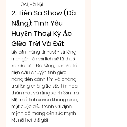
Oai, Hà Nội.
2. Tiên Sa Show (Đà 
Nẵng): Tình Yêu 
Huyền Thoại Kỳ Ảo 
Giữa Trời Và Đất
Lấy cảm hứng từ huyền sử lãng 
mạn gắn liền với lịch sử từ thuở 
xa xưa của Đà Nẵng, Tiên Sa tái 
hiện câu chuyện tình giữa 
nàng tiên cánh tím và chàng 
trai làng chài giữa sắc tím hoa 
thàn mát và rừng xanh Sơn Trà. 
Một mối tình xuyên không gian, 
một cuộc đấu tranh với định 
mệnh đã mang đến sức mạnh 
kết nối hai thế giới.