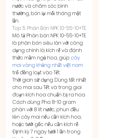
nước và chăm sóc bình 
thường, bón lại mỗi tháng một 
lần.
Top 5. Phân Bón NPK 10-55-10+TE
Mô tả: Phân bón NPK 10-55-10+TE 
là phân bón siêu lân với công 
dụng chính là kích rễ và đánh 
thức mầm ngủ hoa, giúp 
cây 
mai vàng khủng nhất việt nam
trổ đồng loạt vào Tết.
Thời gian sử dụng: Dùng tốt nhất 
cho mai sau Tết và trong giai 
đoạn kích hoa chuẩn bị ra hoa.
Cách dùng: Pha 8-10 gram 
phân với 8 lít nước, phun đều 
lên cây mai nếu cần kích hoa, 
hoặc tưới gốc nếu cần kích rễ. 
Định kỳ 7 ngày tưới 1 lần trong 