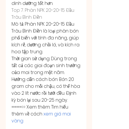
dinh dưỡng tốt hơn.
Top 7. Phân NPK 20-20-15 Đầu 
Trâu Bình Điền
Mô tả: Phân NPK 20-20-15 Đầu 
Trâu Bình Điền là loại phân bón 
phổ biến với tính đa năng, giúp 
kích rễ, dưỡng chồi lá, và kích ra 
hoa tập trung.
Thời gian sử dụng: Dùng trong 
tất cả các giai đoạn sinh trưởng 
của mai trong một năm.
Hướng dẫn cách bón: Bón 20 
gram cho mỗi chậu, có thể hòa 
vào 2 lít nước rồi tưới đều. Định 
kỳ bón lại sau 20-25 ngày.
====>> Xem thêm: Tìm hiểu 
thêm về cách 
xem giá mai 
vàng