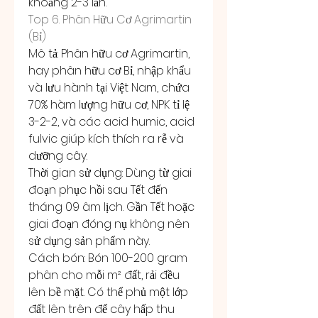
khoảng 2-3 lần.
Top 6. Phân Hữu Cơ Agrimartin 
(Bỉ)
Mô tả: Phân hữu cơ Agrimartin, 
hay phân hữu cơ Bỉ, nhập khẩu 
và lưu hành tại Việt Nam, chứa 
70% hàm lượng hữu cơ, NPK tỉ lệ 
3-2-2, và các acid humic, acid 
fulvic giúp kích thích ra rễ và 
dưỡng cây.
Thời gian sử dụng: Dùng từ giai 
đoạn phục hồi sau Tết đến 
tháng 09 âm lịch. Gần Tết hoặc 
giai đoạn đóng nụ không nên 
sử dụng sản phẩm này.
Cách bón: Bón 100-200 gram 
phân cho mỗi m² đất, rải đều 
lên bề mặt. Có thể phủ một lớp 
đất lên trên để cây hấp thu 