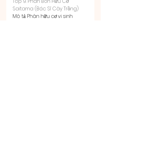
Top 9. Phân Bón Hữu Cơ 
Saitama (Bác Sĩ Cây Trồng)
Mô tả: Phân hữu cơ vi sinh 
Saitama, còn gọi là Bác Sĩ Cây 
Trồng, là sản phẩm hữu cơ vi 
sinh từ Hàn Quốc với 50% hàm 
lượng hữu cơ và hơn 5 chủng vi 
sinh có lợi cho đất và rễ cây.
Thời gian sử dụng: Dùng cho tất 
cả các giai đoạn, đặc biệt là 
vào mùa mưa để phòng bệnh 
cho cây mai.
Liều bón & cách bón: Bón cách 
gốc 10 cm, liều khoảng 70 gram 
cho mỗi chậu trồng mai. Sau khi 
bón, phủ một lớp đất lên để vi 
sinh vật phát triển mạnh. Định 
kỳ bón lại mỗi 20 ngày.
Kết Luận