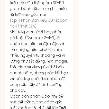
tưới nước. Có thể ngâm 30-50 
gram bánh dầu trong 1 lít nước 
rồi tưới vào gốc mai.
Top 4. Phân Bón Hữu Cơ Nippon 
Yoki (Nhật Bản)
Mô tả: Nippon Yoki, hay phân 
gà Nhật (Dynamic 3-4-3), là 
phân bón hữu cơ đậm đặc với 
hàm lượng hữu cơ 50%, chứa 
nhiều nguyên tố khoáng và vi 
lượng như sắt, đồng, kẽm, magie.
Thời gian sử dụng: Có thể bón 
quanh năm, nhưng nên kết hợp 
với các loại phân bón khác để 
cung cấp đầy đủ dinh dưỡng 
cho cây.
Cách bón phân: Cào nhẹ bề 
mặt đất trồng, bón cách gốc 
một khoảng rồi phủ đất lên. Tưới 