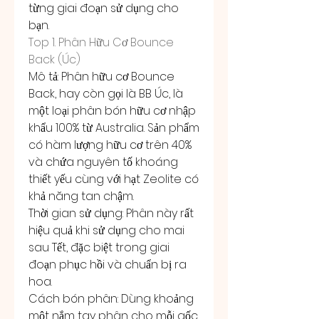
từng giai đoạn sử dụng cho 
bạn.
Top 1. Phân Hữu Cơ Bounce 
Back (Úc)
Mô tả: Phân hữu cơ Bounce 
Back, hay còn gọi là BB Úc, là 
một loại phân bón hữu cơ nhập 
khẩu 100% từ Australia. Sản phẩm 
có hàm lượng hữu cơ trên 40% 
và chứa nguyên tố khoáng 
thiết yếu cùng với hạt Zeolite có 
khả năng tan chậm.
Thời gian sử dụng: Phân này rất 
hiệu quả khi sử dụng cho mai 
sau Tết, đặc biệt trong giai 
đoạn phục hồi và chuẩn bị ra 
hoa.
Cách bón phân: Dùng khoảng 
một nắm tay phân cho mỗi gốc 