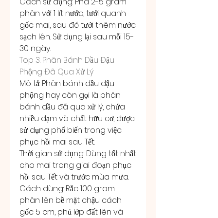
Cách sử dụng: Pha 2-5 gram 
phân với 1 lít nước, tưới quanh 
gốc mai, sau đó tưới thêm nước 
sạch lên. Sử dụng lại sau mỗi 15-
30 ngày.
Top 3. Phân Bánh Dầu Đậu 
Phộng Đã Qua Xử Lý
Mô tả: Phân bánh dầu đậu 
phộng hay còn gọi là phân 
bánh dầu đã qua xử lý, chứa 
nhiều đạm và chất hữu cơ, được 
sử dụng phổ biến trong việc 
phục hồi mai sau Tết.
Thời gian sử dụng: Dùng tốt nhất 
cho mai trong giai đoạn phục 
hồi sau Tết và trước mùa mưa.
Cách dùng: Rắc 100 gram 
phân lên bề mặt chậu cách 
gốc 5 cm, phủ lớp đất lên và 