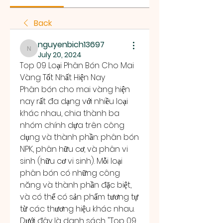
Back
nguyenbich13697
nguyenbich13697
July 20, 2024
Top 09 Loại Phân Bón Cho Mai 
Vàng Tốt Nhất Hiện Nay
Phân bón cho mai vàng hiện 
nay rất đa dạng với nhiều loại 
khác nhau, chia thành ba 
nhóm chính dựa trên công 
dụng và thành phần: phân bón 
NPK, phân hữu cơ, và phân vi 
sinh (hữu cơ vi sinh). Mỗi loại 
phân bón có những công 
năng và thành phần đặc biệt, 
và có thể có sản phẩm tương tự 
từ các thương hiệu khác nhau.
Dưới đây là danh sách "Top 09 