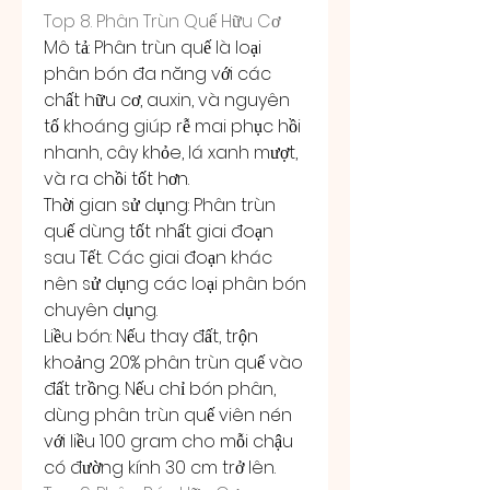
Top 8. Phân Trùn Quế Hữu Cơ
Mô tả: Phân trùn quế là loại 
phân bón đa năng với các 
chất hữu cơ, auxin, và nguyên 
tố khoáng giúp rễ mai phục hồi 
nhanh, cây khỏe, lá xanh mượt, 
và ra chồi tốt hơn.
Thời gian sử dụng: Phân trùn 
quế dùng tốt nhất giai đoạn 
sau Tết. Các giai đoạn khác 
nên sử dụng các loại phân bón 
chuyên dụng.
Liều bón: Nếu thay đất, trộn 
khoảng 20% phân trùn quế vào 
đất trồng. Nếu chỉ bón phân, 
dùng phân trùn quế viên nén 
với liều 100 gram cho mỗi chậu 
có đường kính 30 cm trở lên.