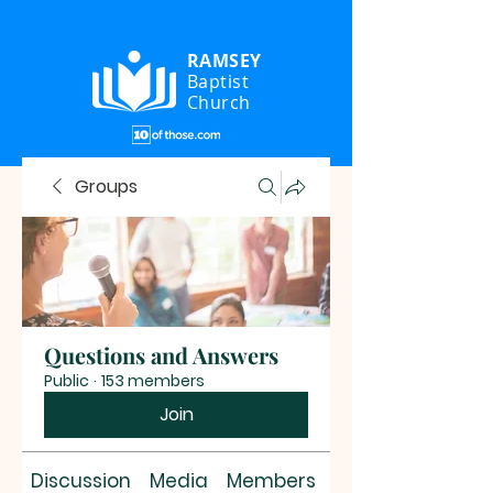
RAMSEY
Baptist
Church
Groups
Questions and Answers
Public
·
153 members
Join
Discussion
Media
Members
About