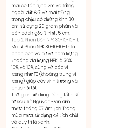
mai có tán rộng 2m và trồng 
ngoài đất. Đối với mai trồng 
trong chậu có đường kính 30 
cm, sử dụng 20 gram phân và 
bón cách gốc ít nhất 5 cm.
Top 2. Phân Bón NPK 30-10-10+TE
Mô tả: Phân NPK 30-10-10+TE là 
phân bón vô cơ với hàm lượng 
khoáng đa lượng NPK là 30%, 
10%, và 10%, cùng với các vi 
lượng như TE (khoáng trung vi 
lượng) giúp cây sinh trưởng và 
phục hồi tốt.
Thời gian sử dụng: Dùng tốt nhất 
từ sau Tết Nguyên Đán đến 
trước tháng 07 âm lịch. Trong 
mùa mưa, sử dụng để kích chồi 
và duy trì lá xanh.