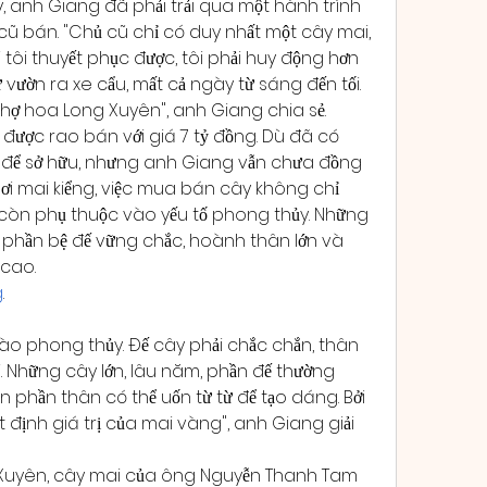
 anh Giang đã phải trải qua một hành trình 
ũ bán. "Chủ cũ chỉ có duy nhất một cây mai, 
ôi thuyết phục được, tôi phải huy động hơn 
vườn ra xe cẩu, mất cả ngày từ sáng đến tối. 
hợ hoa Long Xuyên", anh Giang chia sẻ.
ược rao bán với giá 7 tỷ đồng. Dù đã có 
 tỷ để sở hữu, nhưng anh Giang vẫn chưa đồng 
hơi mai kiểng, việc mua bán cây không chỉ 
 còn phụ thuộc vào yếu tố phong thủy. Những 
ức phần bệ đế vững chắc, hoành thân lớn và 
 cao.
g
.
ào phong thủy. Đế cây phải chắc chắn, thân 
i. Những cây lớn, lâu năm, phần đế thường 
 phần thân có thể uốn từ từ để tạo dáng. Bởi 
t định giá trị của mai vàng", anh Giang giải 
Xuyên, cây mai của ông Nguyễn Thanh Tam 