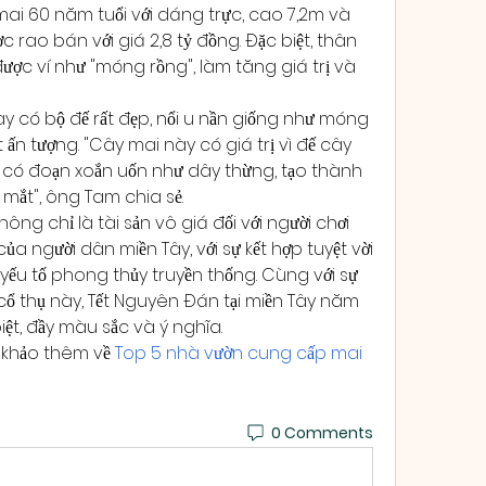
 mai 60 năm tuổi với dáng trực, cao 7,2m và 
rao bán với giá 2,8 tỷ đồng. Đặc biệt, thân 
ợc ví như "móng rồng", làm tăng giá trị và 
 có bộ đế rất đẹp, nổi u nần giống như móng 
 ấn tượng. "Cây mai này có giá trị vì đế cây 
n có đoạn xoắn uốn như dây thừng, tạo thành 
 mắt", ông Tam chia sẻ.
ng chỉ là tài sản vô giá đối với người chơi 
ủa người dân miền Tây, với sự kết hợp tuyệt vời 
yếu tố phong thủy truyền thống. Cùng với sự 
ổ thụ này, Tết Nguyên Đán tại miền Tây năm 
ệt, đầy màu sắc và ý nghĩa.
 khảo thêm về 
Top 5 nhà vườn cung cấp mai 
0 Comments