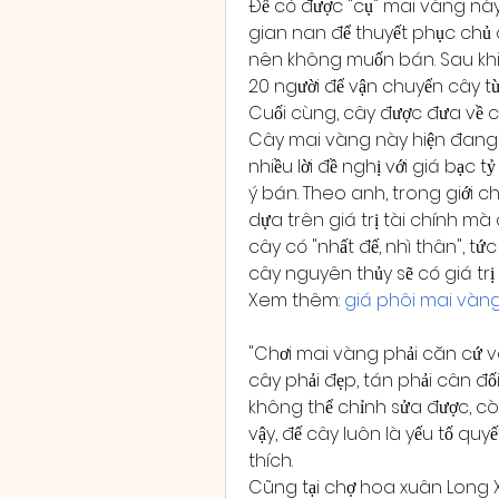
Để có được "cụ" mai vàng này,
gian nan để thuyết phục chủ c
nên không muốn bán. Sau khi t
20 người để vận chuyển cây từ 
Cuối cùng, cây được đưa về c
Cây mai vàng này hiện đang đ
nhiều lời đề nghị với giá bạc
ý bán. Theo anh, trong giới c
dựa trên giá trị tài chính mà
cây có "nhất đế, nhì thân", t
cây nguyên thủy sẽ có giá trị
Xem thêm: 
giá phôi mai vàn
"Chơi mai vàng phải căn cứ v
cây phải đẹp, tán phải cân đố
không thể chỉnh sửa được, còn
vậy, đế cây luôn là yếu tố quyế
thích.
Cũng tại chợ hoa xuân Long 