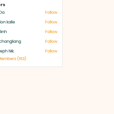
rs
 Da
Follow
lon kalle
Follow
 linh
Follow
changliang
Follow
eph Nik.
Follow
 Members (153)