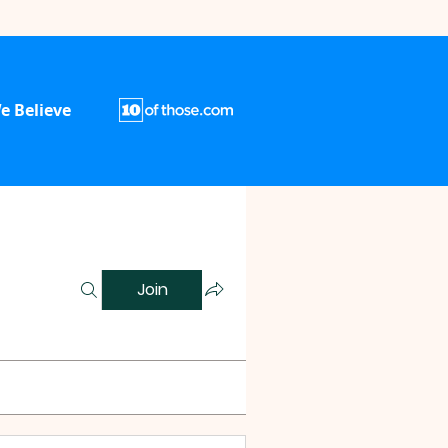
e Believe
Join