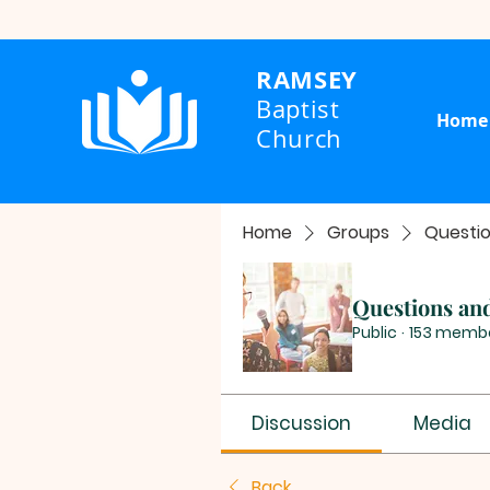
RAMSEY
Baptist
Home
Church
Home
Groups
Questi
Questions an
Public
·
153 memb
Discussion
Media
Back