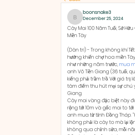
boonsnake3
December 25, 2024
boonsnake3
Cây Mai 100 Năm Tuổi, Sở Hữu 
Miền Tây
(Dân trí) - Trong không khí 
hưởng khiến chợ hoa miền Tây
như những năm trước, 
mua ma
anh Võ Tiền Giang (36 tuổi, quậ
kiểng phải trầm trồ. Với giá tr
tâm điểm thu hút mọi sự chú ý
Giang.
Cây mai vàng đặc biệt này đã
rộng tới 10m và gốc mai to tới
anh mua từ tỉnh Đồng Tháp. "Đế 
không phải là cây to mà lại lộ
không qua chỉnh sửa, mỗi năm 