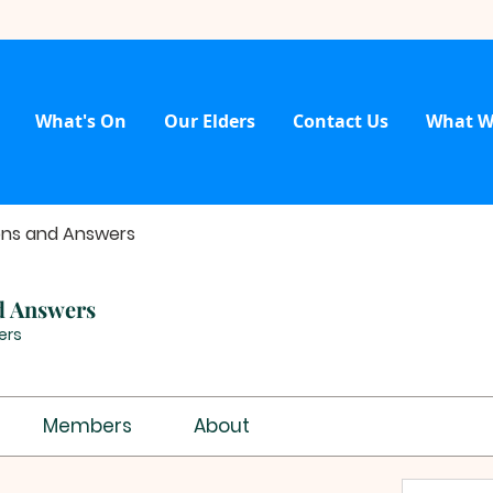
What's On
Our Elders
Contact Us
What W
ons and Answers
d Answers
ers
Members
About