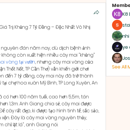
Membe
K8
sta
Giá Trị Khủng 7 Tỷ Đồng – Độc Nhất Vô Nhị 
nhi
ye 
Tết nguyên đán năm nay, dù dịch bệnh ảnh 
 không còn xuất hiện nhiều cây mai "khủng" 
Jos
i vàng tại vườn
, nhưng cây mai vàng của 
See All
n Thốt Nốt, TP Cần Thơ) vẫn khiến giới chơi 
ị lên đến 7 tỷ đồng, cây mai này đã trở thành 
 tại chợ hoa xuân Mỹ Bình, TP Long Xuyên, An 
 có hơn 100 năm tuổi, cao hơn 5,5m, tán 
 hơn 1,3m. Anh Giang chia sẻ, cây mai được 
cây rất đẹp, ki được tạo hình tinh tế, sắc sảo, 
n xộn. Đây là cây mai vàng nguyên thủy, 
chỉ lặt lá", anh Giang nói.