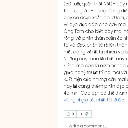
(50 tuổi, quận Thốt Nốt) - cây
tán rộng 7m - cũng đang được 
cây có đoạn xoắn dài 70cm, đư
vẻ đẹp độc đáo cho cây mai.
Ông Tam cho biết, cây mai này
rồng, với phần thân xoắn ốc rất
to và đẹp, phần từ rễ lên thâ
một dáng vẻ rất tự nhiên và lạ
Những cây mai đặc biệt này khô
kiểng, mà còn là niềm tự hào c
giữa nghệ thuật trồng mai và 
xuất hiện của những cây mai c
nay lại càng thêm phần đặc bi
4o mini Các bạn có thể tham
vàng sỉ giá tốt nhất tết 2025
.
0
Write a comment...