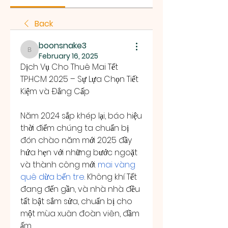
Back
boonsnake3
boonsnake3
February 16, 2025
Dịch Vụ Cho Thuê Mai Tết 
TP.HCM 2025 – Sự Lựa Chọn Tiết 
Kiệm và Đẳng Cấp
Năm 2024 sắp khép lại, báo hiệu 
thời điểm chúng ta chuẩn bị 
đón chào năm mới 2025 đầy 
hứa hẹn với những bước ngoặt 
và thành công mới. 
mai vàng 
quê dừa bến tre
. Không khí Tết 
đang đến gần, và nhà nhà đều 
tất bật sắm sửa, chuẩn bị cho 
một mùa xuân đoàn viên, đầm 
ấm.