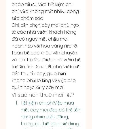
pháp tối ưu, vừa tiết kiệm chi 
phí, vừa không mất nhiều công 
sức chăm sóc.
Chỉ cần chọn cây mai phù hợp 
từ các nhà vườn, khách hàng 
đã có ngay một chậu mai 
hoàn hảo với hoa vàng rực rỡ. 
Toàn bộ các khâu vận chuyển 
và bài trí đều được nhà vườn hỗ 
trợ tận tình. Sau Tết, nhà vườn sẽ 
đến thu hồi cây, giúp bạn 
không phải lo lắng về việc bảo 
quản hoặc xử lý cây mai.
Vì sao nên thuê mai Tết?
Tiết kiệm chi phí:Việc mua 
một cây mai đẹp có thể tốn 
hàng chục triệu đồng, 
trong khi thời gian sử dụng 