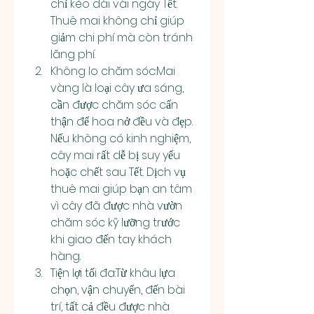
chỉ kéo dài vài ngày Tết. 
Thuê mai không chỉ giúp 
giảm chi phí mà còn tránh 
lãng phí.
Không lo chăm sóc:Mai 
vàng là loại cây ưa sáng, 
cần được chăm sóc cẩn 
thận để hoa nở đều và đẹp. 
Nếu không có kinh nghiệm, 
cây mai rất dễ bị suy yếu 
hoặc chết sau Tết. Dịch vụ 
thuê mai giúp bạn an tâm 
vì cây đã được nhà vườn 
chăm sóc kỹ lưỡng trước 
khi giao đến tay khách 
hàng.
Tiện lợi tối đa:Từ khâu lựa 
chọn, vận chuyển, đến bài 
trí, tất cả đều được nhà 