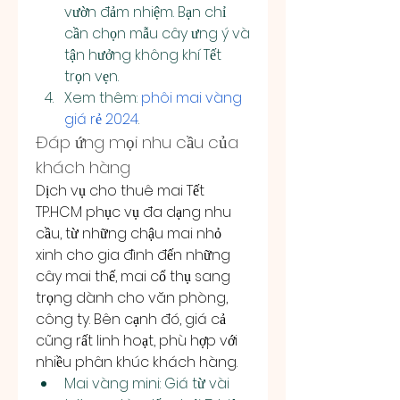
vườn đảm nhiệm. Bạn chỉ 
cần chọn mẫu cây ưng ý và 
tận hưởng không khí Tết 
trọn vẹn.
Xem thêm: 
phôi mai vàng 
giá rẻ 2024
.
Đáp ứng mọi nhu cầu của 
khách hàng
Dịch vụ cho thuê mai Tết 
TP.HCM phục vụ đa dạng nhu 
cầu, từ những chậu mai nhỏ 
xinh cho gia đình đến những 
cây mai thế, mai cổ thụ sang 
trọng dành cho văn phòng, 
công ty. Bên cạnh đó, giá cả 
cũng rất linh hoạt, phù hợp với 
nhiều phân khúc khách hàng.
Mai vàng mini: Giá từ vài 