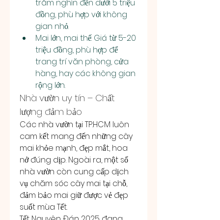
trăm nghìn đến dưới 5 triệu 
đồng, phù hợp với không 
gian nhỏ.
Mai lớn, mai thế: Giá từ 5-20 
triệu đồng, phù hợp để 
trang trí văn phòng, cửa 
hàng, hay các không gian 
rộng lớn.
Nhà vườn uy tín – Chất 
lượng đảm bảo
Các nhà vườn tại TP.HCM luôn 
cam kết mang đến những cây 
mai khỏe mạnh, đẹp mắt, hoa 
nở đúng dịp. Ngoài ra, một số 
nhà vườn còn cung cấp dịch 
vụ chăm sóc cây mai tại chỗ, 
đảm bảo mai giữ được vẻ đẹp 
suốt mùa Tết.
Tết Nguyên Đán 2025 đang 