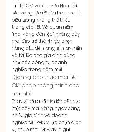
Tại TP.HCM và khu vực Nam Bộ, 
sắc vàng rực rỡ của hoa mai là 
biểu tượng không thể thiếu 
trong dịp Tết. Với quan niệm 
“mai vàng đón lộc”, những cây 
mai đẹp trở thành lựa chọn 
hàng đầu để mang lại may mắn 
và tài lộc cho gia đình cũng 
như các công ty, doanh 
nghiệp trong năm mới.
Dịch vụ cho thuê mai Tết – 
Giải pháp thông minh cho 
mọi nhà
Thay vì bỏ ra số tiền lớn để mua 
một cây mai vàng, ngày càng 
nhiều gia đình và doanh 
nghiệp tại TP.HCM lựa chọn dịch 
vụ thuê mai Tết. Đây là giải 