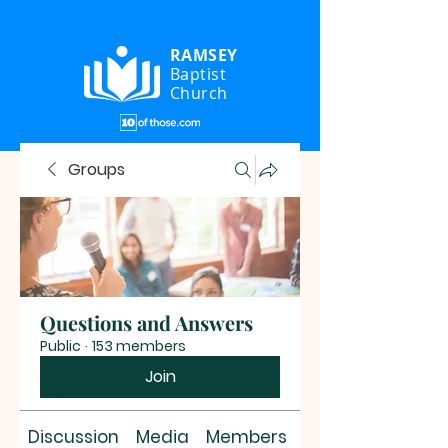
RAMSEY
Baptist
Church
Groups
Questions and Answers
Public
·
153 members
Join
Discussion
Media
Members
About