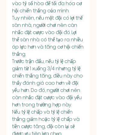
vào tỷ số hòa để tối đa hóa cơ 
hội chiến thắng của mình.
Tuy nhiên, nếu một đội có lợi thế 
sân nhà, người chơi nên cân 
nhắc đặt cược vào đội đó. Lợi 
thế sân nhà có thể tạo ra nhiều 
áp lực hơn và tăng cơ hội chiến 
thắng.
Trước trận đấu, nếu tỷ lệ chấp 
giảm từ 1 xuống 3/4 nhưng tỷ lệ 
chiến thắng tăng, điều này cho 
thấy đánh giá cao hơn về đội 
yếu hơn. Do đó, người chơi nên 
cân nhắc đặt cược vào đội yếu 
hơn trong trường hợp này.
Nếu tỷ lệ chấp và tỷ lệ chiến 
thắng giảm hoặc tỷ lệ chấp và 
tiền cược tăng, đội còn lại sẽ 
được ưu tiên lựa chọn.