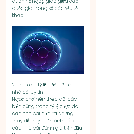
quan hệ ngoại giao giữa các 
quốc gia, trong số các yếu tố 
khác.
2. Theo dõi tỷ lệ cược từ các 
nhà cái uy tín
Người chơi nên theo dõi các 
biến động trong tỷ lệ cược do 
các nhà cái đưa ra. Những 
thay đổi này phản ánh cách 
các nhà cái đánh giá trận đấu.