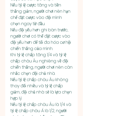
Nếu tỷ lệ cược tăng và tiền 
thắng giảm, người chơi nên hạn 
chế đặt cược vào đội mình 
chọn ngay từ đầu.
Nếu đội yếu hơn ghi bàn trước, 
người chơi có thể đặt cược vào 
đội yếu hơn để tối đa hóa cơ hội 
chiến thắng của mình.
Khi tỷ lệ chấp tăng 1/4 và tỷ lệ 
chấp châu Âu nghiêng về đội 
chiến thắng, người chơi nên cân 
nhắc chọn đội chủ nhà.
Nếu tỷ lệ chấp châu Âu không 
thay đổi nhiều và tỷ lệ chấp 
giảm, đội chủ nhà sẽ là lựa chọn 
hợp lý.
Nếu tỷ lệ chấp châu Âu là 1/4 và 
tỷ lệ chấp châu Á là 1/2, người 