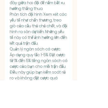
đây giữa hai đội để nắm bắt xu 
hướng thắng thua.
Phân tích đội hình: Xem xét các 
yếu tố như chấn thương, treo 
giò của cầu thủ chủ chốt, và đội 
hình ra sân dự kiến. Những yếu 
tố này có thể ảnh hưởng lớn đến 
kết quả trận đấu.
Quản lý ngân sách cá cược:
Áp dụng quy tắc 1-5%: Đặt cược 
từ 1% đến 5% tổng ngân sách cá 
cược của bạn cho mỗi trận đấu. 
Điều này giúp bạn kiểm soát rủi 
ro và không đặt cược quá 
nhiều vào một trận duy nhất.
Không đặt cược theo cảm xúc: 
Luôn giữ kỷ luật và không để 
cảm xúc chi phối quyết định cá 
cược của bạn. Nếu bạn thua 