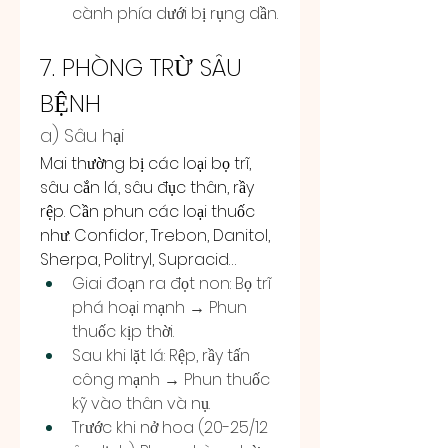
cành phía dưới bị rụng dần.
7. PHÒNG TRỪ SÂU 
BỆNH
a) Sâu hại
Mai thường bị các loại bọ trĩ, 
sâu cắn lá, sâu đục thân, rầy 
rệp. Cần phun các loại thuốc 
như: Confidor, Trebon, Danitol, 
Sherpa, Politryl, Supracid…
Giai đoạn ra đọt non: Bọ trĩ 
phá hoại mạnh → Phun 
thuốc kịp thời.
Sau khi lặt lá: Rệp, rầy tấn 
công mạnh → Phun thuốc 
kỹ vào thân và nụ.
Trước khi nở hoa (20-25/12 