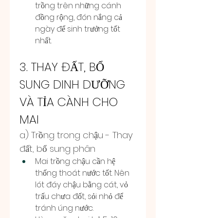
trồng trên những cánh 
đồng rộng, đón nắng cả 
ngày để sinh trưởng tốt 
nhất.
3. THAY ĐẤT, BỔ 
SUNG DINH DƯỠNG 
VÀ TỈA CÀNH CHO 
MAI
a) Trồng trong chậu - Thay 
đất, bổ sung phân
Mai trồng chậu cần hệ 
thống thoát nước tốt. Nên 
lót đáy chậu bằng cát, vỏ 
trấu chưa đốt, sỏi nhỏ để 
tránh úng nước.