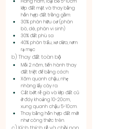
Hàng năm, loại bỏ 5-10cm 
lớp đất mặt và thay bằng 
hỗn hợp đất trồng gồm:
30% phân hữu cơ (phân 
bò, dê, phân vi sinh)
30% đất phù sa
40% phân trấu, xơ dừa, rơm 
rạ mục
b) Thay đất toàn bộ
Mỗi 2 năm, tiến hành thay 
đất triệt để bằng cách:
Xăm quanh chậu, nhẹ 
nhàng lấy cây ra.
Cắt bớt rễ già và lớp đất cũ 
ở đáy khoảng 10-20cm, 
xung quanh chậu 5-10cm.
Thay bằng hỗn hợp đất mới 
như công thức trên.
c) Kích thích rễ và chồi non