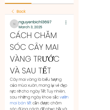
Back
nguyenbich13697
nguyenbich13697
March 3, 2025
CÁCH CHĂM 
SÓC CÂY MAI 
VÀNG TRƯỚC 
VÀ SAU TẾT
Cây mai vàng là biểu tượng 
của mùa xuân, mang lại vẻ đẹp 
rực rỡ cho ngày Tết. Tuy nhiên, 
sau những ngày khoe sắc 
vườn 
mai bán tết
 cần được chăm 
sóc đúng cách để phục hồi và 