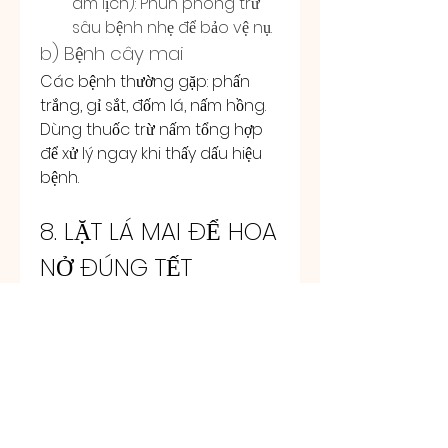
âm lịch): Phun phòng trừ 
sâu bệnh nhẹ để bảo vệ nụ.
b) Bệnh cây mai
Các bệnh thường gặp: phấn 
trắng, gỉ sắt, đốm lá, nấm hồng. 
Dùng thuốc trừ nấm tổng hợp 
để xử lý ngay khi thấy dấu hiệu 
bệnh.
8. LẶT LÁ MAI ĐỂ HOA 
NỞ ĐÚNG TẾT
Lặt lá là khâu quan trọng để 
điều chỉnh thời điểm nở hoa. 
Thời gian lặt lá tùy thuộc vào 
loại mai, tình trạng cây và thời 
tiết.
Mai 12 cánh (mai giảo): Lặt 
lá từ 25/11 - 5/12 âm lịch.