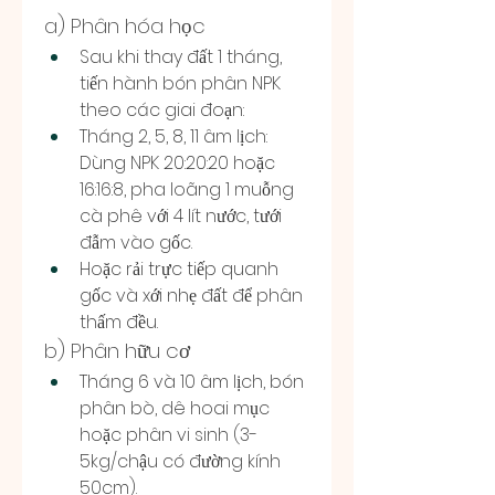
a) Phân hóa học
Sau khi thay đất 1 tháng, 
tiến hành bón phân NPK 
theo các giai đoạn:
Tháng 2, 5, 8, 11 âm lịch: 
Dùng NPK 20:20:20 hoặc 
16:16:8, pha loãng 1 muỗng 
cà phê với 4 lít nước, tưới 
đẫm vào gốc.
Hoặc rải trực tiếp quanh 
gốc và xới nhẹ đất để phân 
thấm đều.
b) Phân hữu cơ
Tháng 6 và 10 âm lịch, bón 
phân bò, dê hoai mục 
hoặc phân vi sinh (3-
5kg/chậu có đường kính 
50cm).