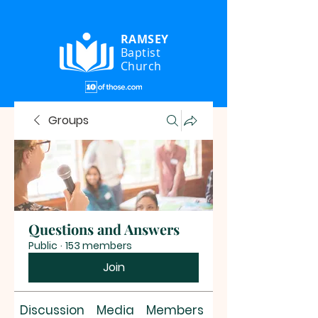
RAMSEY
Baptist
Church
Groups
Questions and Answers
Public
·
153 members
Join
Discussion
Media
Members
About