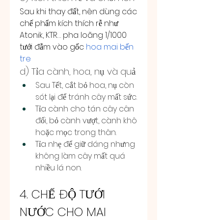
Sau khi thay đất, nên dùng các 
chế phẩm kích thích rễ như 
Atonik, KTR… pha loãng 1/1000 
tưới đẫm vào gốc 
hoa mai bến 
tre
d) Tỉa cành, hoa, nụ và quả
Sau Tết, cắt bỏ hoa, nụ còn 
sót lại để tránh cây mất sức.
Tỉa cành cho tán cây cân 
đối, bỏ cành vượt, cành khô 
hoặc mọc trong thân.
Tỉa nhẹ để giữ dáng nhưng 
không làm cây mất quá 
nhiều lá non.
4. CHẾ ĐỘ TƯỚI 
NƯỚC CHO MAI