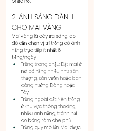
phục hồi.
2. ÁNH SÁNG DÀNH 
CHO MAI VÀNG
Mai vàng là cây ưa sáng, do 
đó cần chọn vị trí trồng có ánh 
nắng trực tiếp ít nhất 6 
tiếng/ngày.
Trồng trong chậu: Đặt mai ở 
nơi có nắng nhiều như sân 
thượng, sân vườn hoặc ban 
công hướng Đông hoặc 
Tây.
Trồng ngoài đất: Nên trồng 
ở khu vực thông thoáng, 
nhiều ánh nắng, tránh nơi 
có bóng râm che phủ.
Trồng quy mô lớn: Mai được 