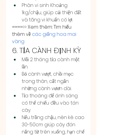
Phân vi sinh: Khoảng 
1kg/chậu, giúp cải thiện đất 
và tăng vi khuẩn có lợi.
====>> Xem thêm: Tìm hiểu 
thêm về 
các giống hoa mai 
vàng
6. TỈA CÀNH ĐỊNH KỲ
Mỗi 2 tháng tỉa cành một 
lần.
Bỏ cành vượt, chồi mọc 
trong thân, cắt ngắn 
những cành vươn dài.
Tỉa thoáng để ánh sáng 
có thể chiếu đều vào tán 
cây.
Nếu trồng chậu, nên kê cao 
30-50cm giúp cây đón 
nắng từ trên xuống, hạn chế 