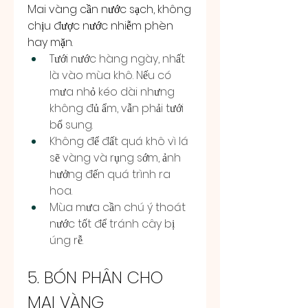
Mai vàng cần nước sạch, không 
chịu được nước nhiễm phèn 
hay mặn.
Tưới nước hàng ngày, nhất 
là vào mùa khô. Nếu có 
mưa nhỏ kéo dài nhưng 
không đủ ẩm, vẫn phải tưới 
bổ sung.
Không để đất quá khô vì lá 
sẽ vàng và rụng sớm, ảnh 
hưởng đến quá trình ra 
hoa.
Mùa mưa cần chú ý thoát 
nước tốt để tránh cây bị 
úng rễ.
5. BÓN PHÂN CHO 
MAI VÀNG