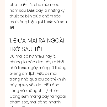
phát triển tốt cho mùa hoa 
năm sau. Dưới đây là những kỹ 
thuật cơ bản giúp chăm sóc 
mai vàng hiệu quả trước và sau 
Tết.
1. ĐƯA MAI RA NGOÀI 
TRỜI SAU TẾT
Dù mai có nở nhiều hay ít, 
chúng ta nên đưa cây ra khỏi 
nhà trước ngày mùng 10 tháng 
Giêng âm lịch. Việc để mai 
trong nhà quá lâu có thể khiến 
cây bị suy yếu do thiếu ánh 
sáng và không khí tự nhiên. 
Càng sớm mang cây ra ngoài 
chăm sóc, mai càng nhanh 