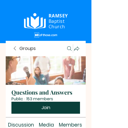
RAMSEY
Baptist
Church
Groups
Questions and Answers
Public
·
153 members
Join
Discussion
Media
Members
About