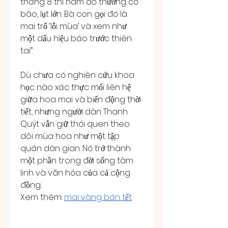
tháng 8 thì năm đó thường có 
bão, lụt lớn. Bà con gọi đó là 
mai trổ ‘lỗi mùa’ và xem như 
một dấu hiệu báo trước thiên 
tai”.
Dù chưa có nghiên cứu khoa 
học nào xác thực mối liên hệ 
giữa hoa mai và biến động thời 
tiết, nhưng người dân Thanh 
Quýt vẫn giữ thói quen theo 
dõi mùa hoa như một tập 
quán dân gian. Nó trở thành 
một phần trong đời sống tâm 
linh và văn hóa của cả cộng 
đồng.
Xem thêm: 
mai vàng bán tết