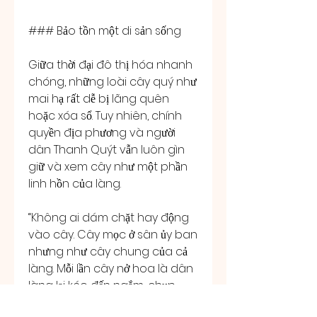
### Bảo tồn một di sản sống
Giữa thời đại đô thị hóa nhanh 
chóng, những loài cây quý như 
mai hạ rất dễ bị lãng quên 
hoặc xóa sổ. Tuy nhiên, chính 
quyền địa phương và người 
dân Thanh Quýt vẫn luôn gìn 
giữ và xem cây như một phần 
linh hồn của làng.
“Không ai dám chặt hay động 
vào cây. Cây mọc ở sân ủy ban 
nhưng như cây chung của cả 
làng. Mỗi lần cây nở hoa là dân 
làng lại kéo đến ngắm, chụp 
ảnh, rồi nhắc nhau về thời tiết, 