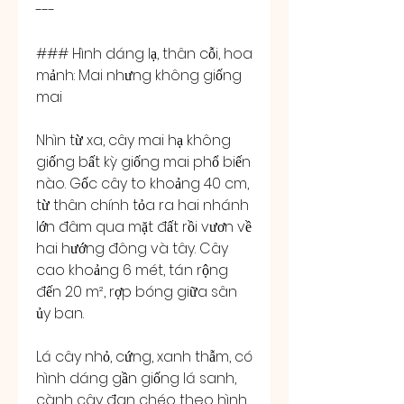
---
### Hình dáng lạ, thân cỗi, hoa 
mảnh: Mai nhưng không giống 
mai
Nhìn từ xa, cây mai hạ không 
giống bất kỳ giống mai phổ biến 
nào. Gốc cây to khoảng 40 cm, 
từ thân chính tỏa ra hai nhánh 
lớn đâm qua mặt đất rồi vươn về 
hai hướng đông và tây. Cây 
cao khoảng 6 mét, tán rộng 
đến 20 m², rợp bóng giữa sân 
ủy ban.
Lá cây nhỏ, cứng, xanh thẫm, có 
hình dáng gần giống lá sanh, 
cành cây đan chéo theo hình 