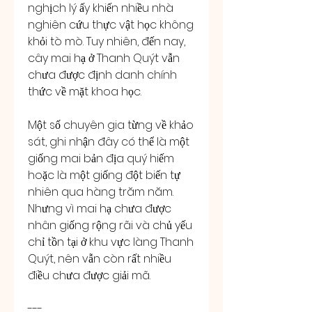
nghịch lý ấy khiến nhiều nhà 
nghiên cứu thực vật học không 
khỏi tò mò. Tuy nhiên, đến nay, 
cây mai hạ ở Thanh Quýt vẫn 
chưa được định danh chính 
thức về mặt khoa học.
Một số chuyên gia từng về khảo 
sát, ghi nhận đây có thể là một 
giống mai bản địa quý hiếm 
hoặc là một giống đột biến tự 
nhiên qua hàng trăm năm. 
Nhưng vì mai hạ chưa được 
nhân giống rộng rãi và chủ yếu 
chỉ tồn tại ở khu vực làng Thanh 
Quýt, nên vẫn còn rất nhiều 
điều chưa được giải mã.
---