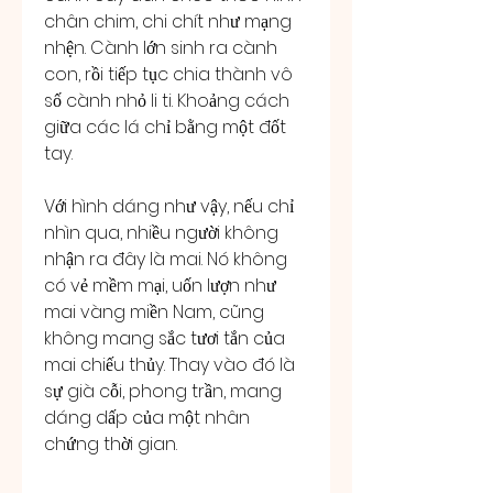
chân chim, chi chít như mạng 
nhện. Cành lớn sinh ra cành 
con, rồi tiếp tục chia thành vô 
số cành nhỏ li ti. Khoảng cách 
giữa các lá chỉ bằng một đốt 
tay.
Với hình dáng như vậy, nếu chỉ 
nhìn qua, nhiều người không 
nhận ra đây là mai. Nó không 
có vẻ mềm mại, uốn lượn như 
mai vàng miền Nam, cũng 
không mang sắc tươi tắn của 
mai chiếu thủy. Thay vào đó là 
sự già cỗi, phong trần, mang 
dáng dấp của một nhân 
chứng thời gian.