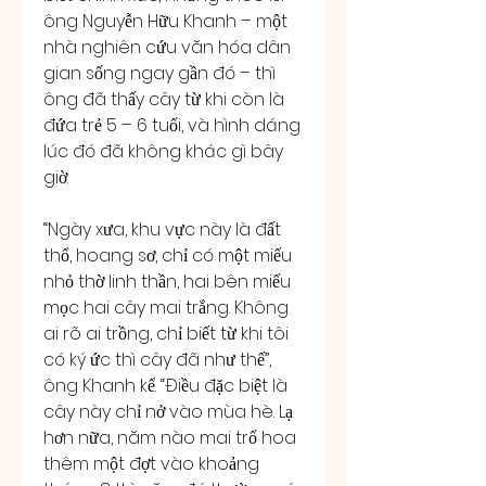
ông Nguyễn Hữu Khanh – một 
nhà nghiên cứu văn hóa dân 
gian sống ngay gần đó – thì 
ông đã thấy cây từ khi còn là 
đứa trẻ 5 – 6 tuổi, và hình dáng 
lúc đó đã không khác gì bây 
giờ.
“Ngày xưa, khu vực này là đất 
thổ, hoang sơ, chỉ có một miếu 
nhỏ thờ linh thần, hai bên miếu 
mọc hai cây mai trắng. Không 
ai rõ ai trồng, chỉ biết từ khi tôi 
có ký ức thì cây đã như thế”, 
ông Khanh kể. “Điều đặc biệt là 
cây này chỉ nở vào mùa hè. Lạ 
hơn nữa, năm nào mai trổ hoa 
thêm một đợt vào khoảng 