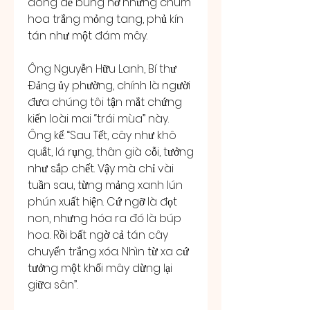
đông để bung nở những chùm 
hoa trắng mỏng tang, phủ kín 
tán như một đám mây.
Ông Nguyễn Hữu Lanh, Bí thư 
Đảng ủy phường, chính là người 
đưa chúng tôi tận mắt chứng 
kiến loài mai “trái mùa” này. 
Ông kể: “Sau Tết, cây như khô 
quắt, lá rụng, thân già cỗi, tưởng 
như sắp chết. Vậy mà chỉ vài 
tuần sau, từng mảng xanh lún 
phún xuất hiện. Cứ ngỡ là đọt 
non, nhưng hóa ra đó là búp 
hoa. Rồi bất ngờ cả tán cây 
chuyển trắng xóa. Nhìn từ xa cứ 
tưởng một khối mây dừng lại 
giữa sân”.