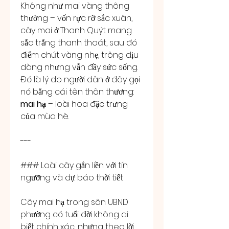
Không như mai vàng thông 
thường – vốn rực rỡ sắc xuân, 
cây mai ở Thanh Quýt mang 
sắc trắng thanh thoát, sau đó 
điểm chút vàng nhẹ, trông dịu 
dàng nhưng vẫn đầy sức sống. 
Đó là lý do người dân ở đây gọi 
nó bằng cái tên thân thương: 
mai hạ
 – loài hoa đặc trưng 
của mùa hè.
---
### Loài cây gắn liền với tín 
ngưỡng và dự báo thời tiết
Cây mai hạ trong sân UBND 
phường có tuổi đời không ai 
biết chính xác, nhưng theo lời 