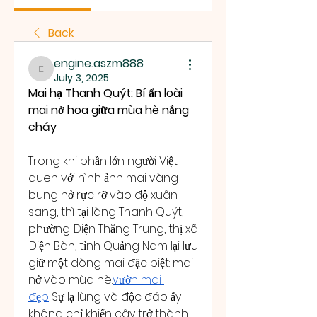
Back
engine.aszm888
engine.aszm888
July 3, 2025
Mai hạ Thanh Quýt: Bí ẩn loài 
mai nở hoa giữa mùa hè nắng 
cháy
Trong khi phần lớn người Việt 
quen với hình ảnh mai vàng 
bung nở rực rỡ vào độ xuân 
sang, thì tại làng Thanh Quýt, 
phường Điện Thắng Trung, thị xã 
Điện Bàn, tỉnh Quảng Nam lại lưu 
giữ một dòng mai đặc biệt: mai 
nở vào mùa hè.
vườn mai 
đẹp
 Sự lạ lùng và độc đáo ấy 
không chỉ khiến cây trở thành 