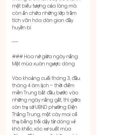
một biểu tượng của làng mà 
còn ẩn chứa những lớp trầm 
tích văn hóa dân gian đầy 
huyền bí.
---
### Hoa nở giữa ngày nắng: 
Một mùa xuân ngược dòng
Vào khoảng cuối tháng 3, đầu 
tháng 4 âm lịch – thời điểm 
miền Trung bắt đầu bước vào 
những ngày nắng gắt, thì giữa 
sân trụ sở UBND phường Điện 
Thắng Trung, một cây mai cổ 
thụ bỗng trỗi dậy từ dáng vẻ 
khô khốc, xác xơ suốt mùa 