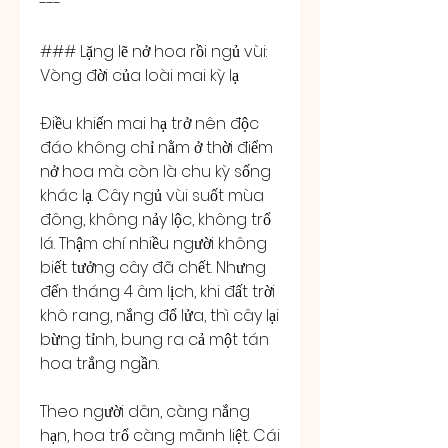
---
### Lặng lẽ nở hoa rồi ngủ vùi: 
Vòng đời của loài mai kỳ lạ
Điều khiến mai hạ trở nên độc 
đáo không chỉ nằm ở thời điểm 
nở hoa mà còn là chu kỳ sống 
khác lạ. Cây ngủ vùi suốt mùa 
đông, không nảy lộc, không trổ 
lá. Thậm chí nhiều người không 
biết tưởng cây đã chết. Nhưng 
đến tháng 4 âm lịch, khi đất trời 
khô rang, nắng đổ lửa, thì cây lại 
bừng tỉnh, bung ra cả một tán 
hoa trắng ngần.
Theo người dân, càng nắng 
hạn, hoa trổ càng mãnh liệt. Cái 