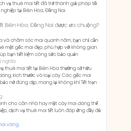
h vụ thuê mai tết đã trở thành giải pháp tối 
nghiệp tại Biên Hòa, Đồng Nai.
tết Biên Hòa, Đồng Nai được ưa chuộng?
 mua và chăm sóc mai quanh năm, bạn chỉ cần 
huê một gốc mai đẹp, phù hợp với không gian. 
giúp bạn tiết kiệm công sức bảo quản.
ý nghĩa
 thuê mai tết tại Biên Hòa thường sở hữu 
dáng, kích thước và loại cây. Các gốc mai 
o nở đúng dịp, mang lại không khí Tết trọn 
ng
xinh cho căn nhà hay một cây mai dáng thế 
, dịch vụ thuê mai tết luôn đáp ứng đầy đủ 
mai vàng
.