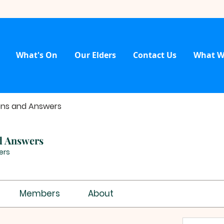
What's On
Our Elders
Contact Us
What W
ons and Answers
d Answers
ers
Members
About