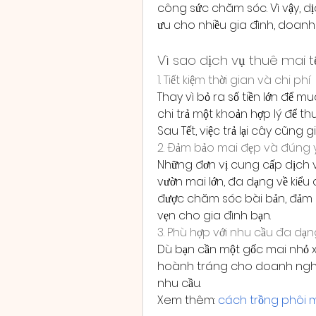
công sức chăm sóc. Vì vậy, dịc
ưu cho nhiều gia đình, doanh 
Vì sao dịch vụ thuê mai 
1. Tiết kiệm thời gian và chi phí
Thay vì bỏ ra số tiền lớn để
chi trả một khoản hợp lý để t
Sau Tết, việc trả lại cây cũng 
2. Đảm bảo mai đẹp và đúng 
Những đơn vị cung cấp dịch vụ
vườn mai lớn, đa dạng về kiểu 
được chăm sóc bài bản, đảm bả
vẹn cho gia đình bạn.
3. Phù hợp với nhu cầu đa dạ
Dù bạn cần một gốc mai nhỏ 
hoành tráng cho doanh nghiệp
nhu cầu.
Xem thêm: 
cách trồng phôi 