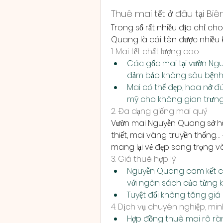
Thuê mai tết ở đâu tại Bi
Trong số rất nhiều địa chỉ ch
Quang là cái tên được nhiều
1. Mai tết chất lượng cao
Các gốc mai tại vườn Ng
đảm bảo không sâu bệnh,
Mai có thế đẹp, hoa nở đ
mỹ cho không gian trưng
2. Đa dạng giống mai quý
Vườn mai Nguyễn Quang sở hữu 
thiết, mai vàng truyền thống…
mang lại vẻ đẹp sang trọng và
3. Giá thuê hợp lý
Nguyễn Quang cam kết cu
với ngân sách của từng 
Tuyệt đối không tăng giá 
4. Dịch vụ chuyên nghiệp, mi
Hợp đồng thuê mai rõ ràn