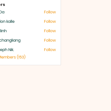
rs
 Da
Follow
lon kalle
Follow
 linh
Follow
changliang
Follow
eph Nik.
Follow
 Members (153)