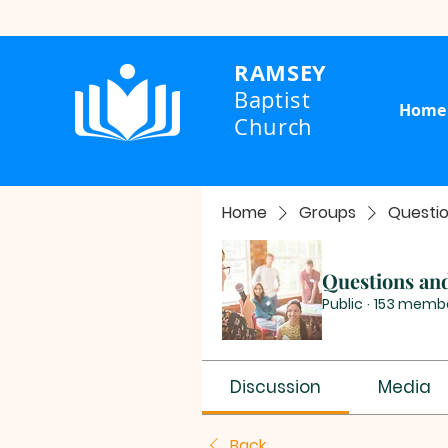
RAMSEY
Baptist
Home
Church
Home
Groups
Questi
Questions an
Public
·
153 memb
Discussion
Media
Back