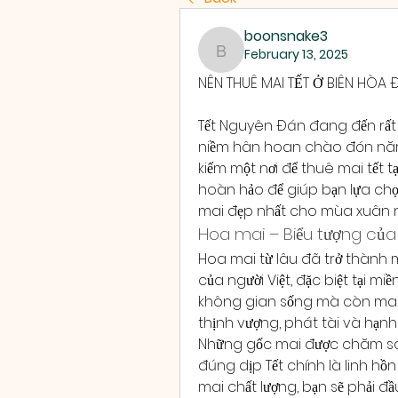
boonsnake3
February 13, 2025
boonsnake3
NÊN THUÊ MAI TẾT Ở BIÊN HÒ
Tết Nguyên Đán đang đến rất
niềm hân hoan chào đón năm
kiếm một nơi để thuê mai tết tại
hoàn hảo để giúp bạn lựa chọ
mai đẹp nhất cho mùa xuân n
Hoa mai – Biểu tượng của
Hoa mai từ lâu đã trở thành m
của người Việt, đặc biệt tại m
không gian sống mà còn mang
thịnh vượng, phát tài và hạnh
Những gốc mai được chăm sóc 
đúng dịp Tết chính là linh hồ
mai chất lượng, bạn sẽ phải đầ