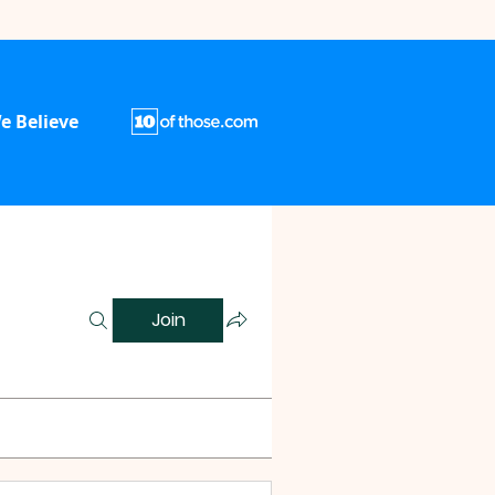
e Believe
Join