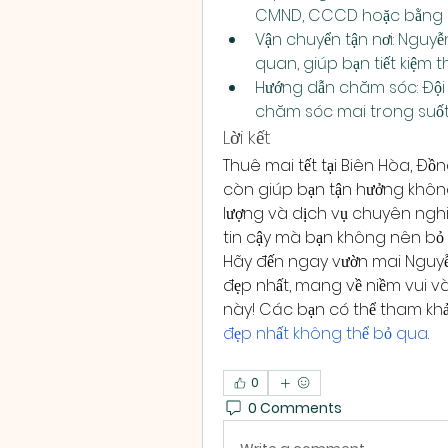
CMND, CCCD hoặc bằng lá
Vận chuyển tận nơi: Nguy
quan, giúp bạn tiết kiệm th
Hướng dẫn chăm sóc: Đội 
chăm sóc mai trong suốt 
Lời kết
Thuê mai tết tại Biên Hòa, Đồ
còn giúp bạn tận hưởng không 
lượng và dịch vụ chuyên nghi
tin cậy mà bạn không nên bỏ
Hãy đến ngay vườn mai Nguy
đẹp nhất, mang về niềm vui v
này! Các bạn có thể tham kh
đẹp nhất không thể bỏ qua
.
0
0 Comments