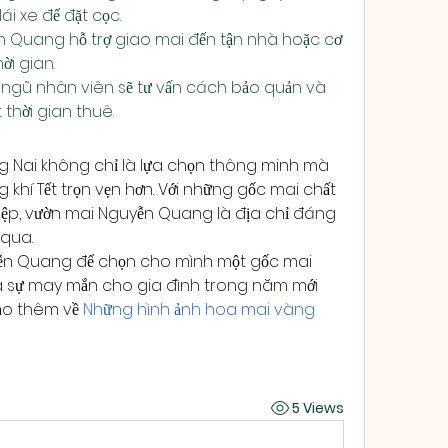
i xe để đặt cọc.
ễn Quang hỗ trợ giao mai đến tận nhà hoặc cơ 
ời gian.
ngũ nhân viên sẽ tư vấn cách bảo quản và 
thời gian thuê.
ng Nai không chỉ là lựa chọn thông minh mà 
khí Tết trọn vẹn hơn. Với những gốc mai chất 
ệp, vườn mai Nguyễn Quang là địa chỉ đáng 
 qua.
ễn Quang để chọn cho mình một gốc mai 
à sự may mắn cho gia đình trong năm mới 
ảo thêm về 
Những hình ảnh hoa mai vàng 
5 Views