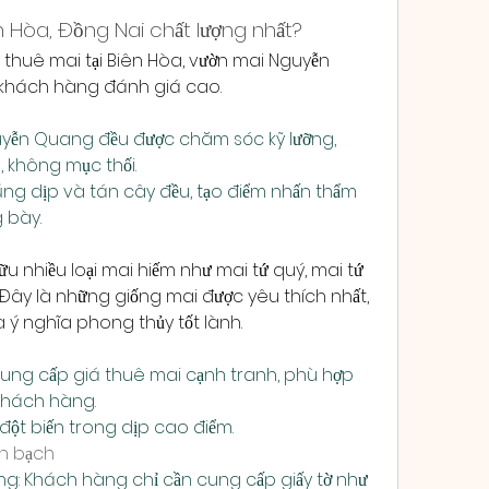
ên Hòa, Đồng Nai chất lượng nhất?
o thuê mai tại Biên Hòa, vườn mai Nguyễn 
 khách hàng đánh giá cao.
uyễn Quang đều được chăm sóc kỹ lưỡng, 
 không mục thối.
úng dịp và tán cây đều, tạo điểm nhấn thẩm 
 bày.
nhiều loại mai hiếm như mai tứ quý, mai tứ 
 Đây là những giống mai được yêu thích nhất, 
 ý nghĩa phong thủy tốt lành.
ng cấp giá thuê mai cạnh tranh, phù hợp 
khách hàng.
đột biến trong dịp cao điểm.
nh bạch
g: Khách hàng chỉ cần cung cấp giấy tờ như 