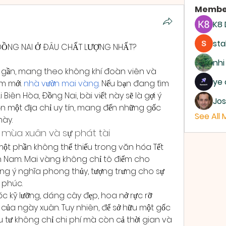
Membe
K8
sta
A ĐỒNG NAI Ở ĐÂU CHẤT LƯỢNG NHẤT?
nhi
 gần, mang theo không khí đoàn viên và 
ye 
 mới. 
nhà vườn mai vàng
. Nếu bạn đang tìm 
 Biên Hòa, Đồng Nai, bài viết này sẽ là gợi ý 
Jos
n một địa chỉ uy tín, mang đến những gốc 
See All
ày.
 mùa xuân và sự phát tài
ột phần không thể thiếu trong văn hóa Tết 
iền Nam. Mai vàng không chỉ tô điểm cho 
 ý nghĩa phong thủy, tượng trưng cho sự 
 phúc.
kỹ lưỡng, dáng cây đẹp, hoa nở rực rỡ 
n của ngày xuân. Tuy nhiên, để sở hữu một gốc 
u tư không chỉ chi phí mà còn cả thời gian và 