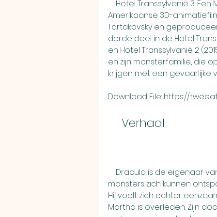
    Hotel Transsylvanië 3: Een Monsterlijk Leuke Vakantie is een 
Amerikaanse 3D-animatiefilm
Tartakovsky en geproduceerd 
derde deel in de Hotel Transs
en Hotel Transsylvanië 2 (201
en zijn monsterfamilie, die 
krijgen met een gevaarlijke v
Download File: https://twee
    Verhaal
    Dracula is de eigenaar van Hotel Transsylvanië, een plek waar 
monsters zich kunnen ontspa
Hij voelt zich echter eenzaam
Martha is overleden. Zijn do