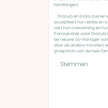
handlangers.
    Dracula en Ericka zoenen eindelijk en worden een koppel. Mavis 
accepteert hun relatie en is 
viert hun overwinning en hun
Transsylvanië, waar Dracula E
de nieuwe co-manager van he
door de andere monsters en 
groepsfoto van de hele famil
    Stemmen