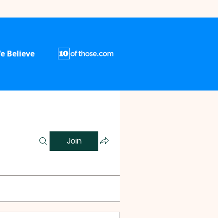
e Believe
Join