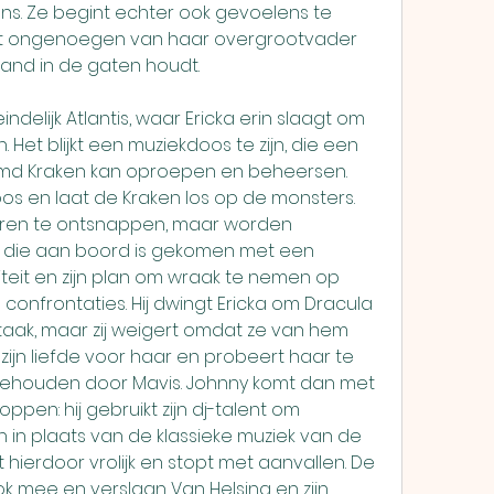
ns. Ze begint echter ook gevoelens te 
tot ongenoegen van haar overgrootvader 
tand in de gaten houdt.
Het blijkt een muziekdoos te zijn, die een 
 Kraken kan oproepen en beheersen. 
os en laat de Kraken los op de monsters. 
beren te ontsnappen, maar worden 
, die aan boord is gekomen met een 
ntiteit en zijn plan om wraak te nemen op 
confrontaties. Hij dwingt Ericka om Dracula 
ak, maar zij weigert omdat ze van hem 
zijn liefde voor haar en probeert haar te 
ehouden door Mavis. Johnny komt dan met 
pen: hij gebruikt zijn dj-talent om 
in plaats van de klassieke muziek van de 
hierdoor vrolijk en stopt met aanvallen. De 
mee en verslaan Van Helsing en zijn 