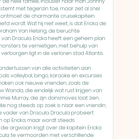
de hele familie, inclusief haar man Johnny 
stemt met tegenzin toe, maar ziet al snel 
j ontmoet de charmante cruisekapitein 
iefd wordt. Wat hij niet weet, is dat Ericka de 
braham Van Helsing, de beruchte 
 van Dracula. Ericka heeft een geheim plan 
onsters te vernietigen, met behulp van 
erborgen ligt in de verloren stad Atlantis.
als volleybal, bingo, karaoke en excursies 
maken ook nieuwe vrienden, zoals de 
 Wanda, die eindelijk wat rust krijgen van 
mie Murray, die zijn dansmoves laat zien; 
die nog steeds op zoek is naar een vriendin; 
 vader van Dracula. Dracula probeert 
 op Ericka, maar wordt steeds 
 argwaan krijgt over de kapitein. Ericka 
cula te vermoorden met verschillende 