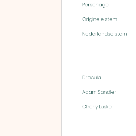
            Personage
            Originele stem
            Nederlandse stem
            Dracula
            Adam Sandler
            Charly Luske