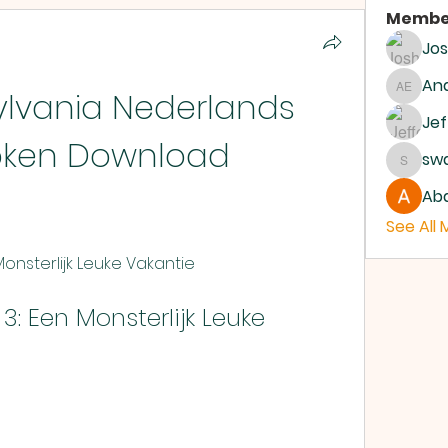
Membe
Jo
And
ylvania Nederlands 
Andrew
Jef
oken Download
sw
swanb
Abd
See All
n Monsterlijk Leuke Vakantie
3: Een Monsterlijk Leuke 