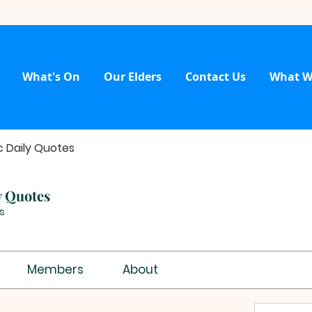
What's On
Our Elders
Contact Us
What W
c Daily Quotes
y Quotes
s
Members
About