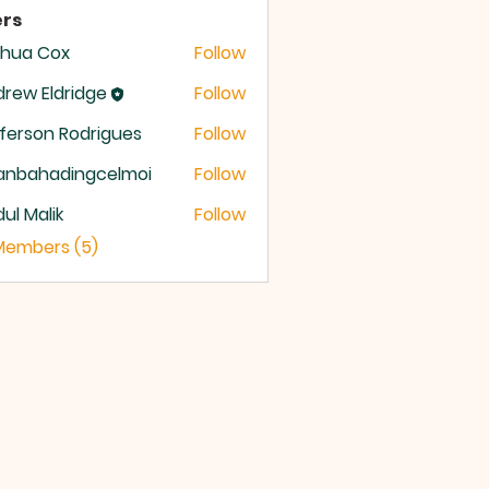
rs
shua Cox
Follow
rew Eldridge
Follow
 Eldridge
ferson Rodrigues
Follow
anbahadingcelmoi
Follow
ahadingcelmoi
ul Malik
Follow
 Members (5)