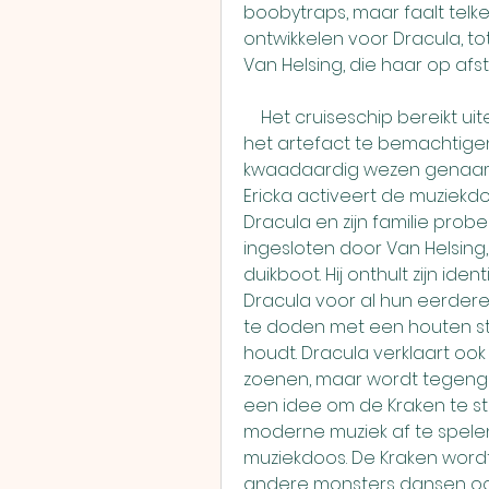
boobytraps, maar faalt telke
ontwikkelen voor Dracula, 
Van Helsing, die haar op afs
    Het cruiseschip bereikt uiteindelijk Atlantis, waar Ericka erin slaagt om 
het artefact te bemachtigen. 
kwaadaardig wezen genaamd
Ericka activeert de muziekdo
Dracula en zijn familie pro
ingesloten door Van Helsing
duikboot. Hij onthult zijn ide
Dracula voor al hun eerdere 
te doden met een houten sta
houdt. Dracula verklaart ook 
zoenen, maar wordt tegeng
een idee om de Kraken te stop
moderne muziek af te spelen 
muziekdoos. De Kraken wordt 
andere monsters dansen ook 