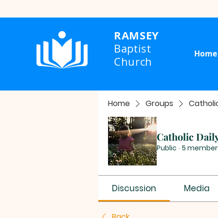
RAMSEY
Baptist
Home
Church
Home
Groups
Catholi
Catholic Dail
Public
·
5 member
Discussion
Media
Back