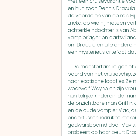
met een cruisevakantie voor 
en hun zoon Dennis. Dracula 
de voordelen van de reis. Hi
Ericka, op wie hij meteen verl
achterkleindochter is van A
vampierjager en aartsvijand
om Dracula en alle andere m
een mysterieus artefact dat v
    De monsterfamilie geniet ondertussen van alle activiteiten aan 
boord van het cruiseschip, zo
naar exotische locaties. Ze 
weerwolf Wayne en zijn vrouw
hun talrijke kinderen; de mum
de onzichtbare man Griffin, 
en de oude vampier Vlad, de
ondertussen indruk te maken
gedwarsboomd door Mavis, die
probeert op haar beurt Dra