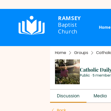
RAMSEY
Baptist
Home
Church
Home
Groups
Catholi
Catholic Dail
Public
·
5 member
Discussion
Media
Back