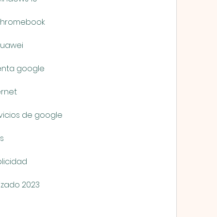
 chromebook
huawei
uenta google
ernet
rvicios de google
us
licidad
izado 2023