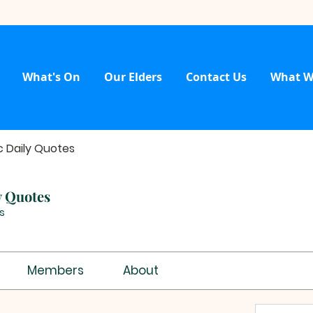
What's On
Our Elders
Contact Us
What W
c Daily Quotes
y Quotes
s
Members
About