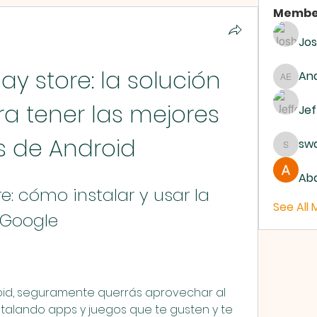
Membe
Jo
y store: la solución 
And
Andrew
ra tener las mejores 
Jef
 de Android
sw
swanb
Abd
e: cómo instalar y usar la 
See All
 Google
roid, seguramente querrás aprovechar al 
talando apps y juegos que te gusten y te 