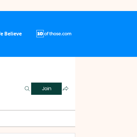
e Believe
Join