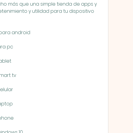
cho más que una simple tienda de apps y 
tenimiento y utilidad para tu dispositivo 
 para android
ara pc
ablet
mart tv
elular
laptop
iphone
windows 10