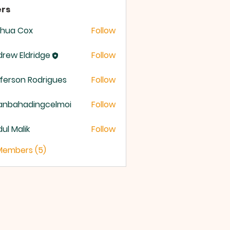
rs
shua Cox
Follow
rew Eldridge
Follow
 Eldridge
ferson Rodrigues
Follow
anbahadingcelmoi
Follow
ahadingcelmoi
ul Malik
Follow
 Members (5)