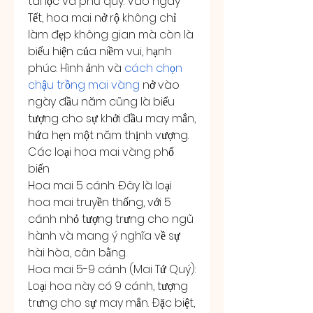
tài lộc và phú quý. Vào ngày 
Tết, hoa mai nở rộ không chỉ 
làm đẹp không gian mà còn là 
biểu hiện của niềm vui, hạnh 
phúc. Hình ảnh và 
cách chọn 
chậu trồng mai vàng
 nở vào 
ngày đầu năm cũng là biểu 
tượng cho sự khởi đầu may mắn, 
hứa hẹn một năm thịnh vượng.
Các loại hoa mai vàng phổ 
biến
Hoa mai 5 cánh: Đây là loại 
hoa mai truyền thống, với 5 
cánh nhỏ tượng trưng cho ngũ 
hành và mang ý nghĩa về sự 
hài hòa, cân bằng.
Hoa mai 5-9 cánh (Mai Tứ Quý): 
Loại hoa này có 9 cánh, tượng 
trưng cho sự may mắn. Đặc biệt, 