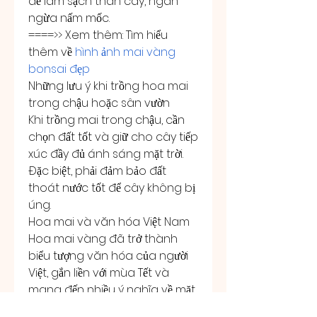
để làm sạch thân cây, ngăn 
ngừa nấm mốc.
====>> Xem thêm: Tìm hiểu 
thêm về 
hình ảnh mai vàng 
bonsai đẹp
Những lưu ý khi trồng hoa mai 
trong chậu hoặc sân vườn
Khi trồng mai trong chậu, cần 
chọn đất tốt và giữ cho cây tiếp 
xúc đầy đủ ánh sáng mặt trời. 
Đặc biệt, phải đảm bảo đất 
thoát nước tốt để cây không bị 
úng.
Hoa mai và văn hóa Việt Nam
Hoa mai vàng đã trở thành 
biểu tượng văn hóa của người 
Việt, gắn liền với mùa Tết và 
mang đến nhiều ý nghĩa về mặt 
tâm linh. Việc chăm sóc và 