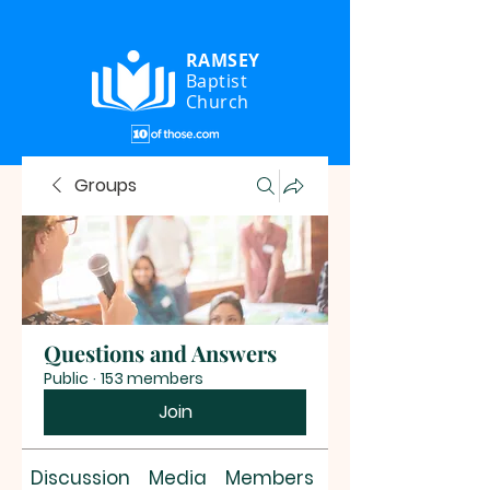
RAMSEY
Baptist
Church
Groups
Questions and Answers
Public
·
153 members
Join
Discussion
Media
Members
About