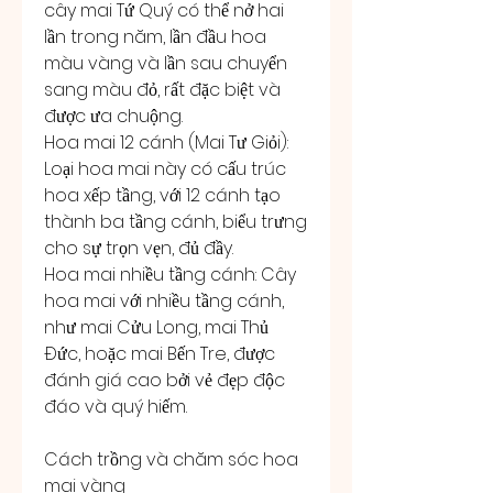
cây mai Tứ Quý có thể nở hai 
lần trong năm, lần đầu hoa 
màu vàng và lần sau chuyển 
sang màu đỏ, rất đặc biệt và 
được ưa chuộng.
Hoa mai 12 cánh (Mai Tư Giỏi): 
Loại hoa mai này có cấu trúc 
hoa xếp tầng, với 12 cánh tạo 
thành ba tầng cánh, biểu trưng 
cho sự trọn vẹn, đủ đầy.
Hoa mai nhiều tầng cánh: Cây 
hoa mai với nhiều tầng cánh, 
như mai Cửu Long, mai Thủ 
Đức, hoặc mai Bến Tre, được 
đánh giá cao bởi vẻ đẹp độc 
đáo và quý hiếm.
Cách trồng và chăm sóc hoa 
mai vàng