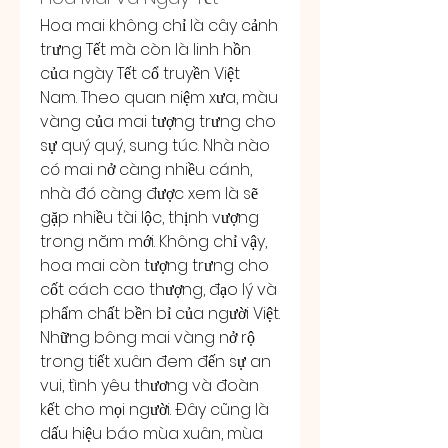
Hoa mai không chỉ là cây cảnh 
trưng Tết mà còn là linh hồn 
của ngày Tết cổ truyền Việt 
Nam. Theo quan niệm xưa, màu 
vàng của mai tượng trưng cho 
sự quý quý, sung túc. Nhà nào 
có mai nở càng nhiều cánh, 
nhà đó càng được xem là sẽ 
gặp nhiều tài lộc, thịnh vượng 
trong năm mới. Không chỉ vậy, 
hoa mai còn tượng trưng cho 
cốt cách cao thượng, đạo lý và 
phẩm chất bền bỉ của người Việt.
Những bông mai vàng nở rộ 
trong tiết xuân đem đến sự an 
vui, tình yêu thương và đoàn 
kết cho mọi người. Đây cũng là 
dấu hiệu báo mùa xuân, mùa 