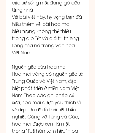
của sự sống mới, đang gõ cửa 
từng nhà.
Với bài viết này, hy vọng bạn đã 
hiểu thêm về loài hoa mai - 
biểu tượng không thể thiếu 
trong dịp Tết và giá trị thiêng 
liêng của nó trong văn hóa 
Việt Nam.
Nguồn gốc của hoa mai
Hoa mai vàng có nguồn gốc từ 
Trung Quốc và Việt Nam, đặc 
biệt phát triển ở miền Nam Việt 
Nam. Theo các ghi chép cổ 
xưa, hoa mai được yêu thích vì 
vẻ đẹp rực rỡ dù thời tiết khắc 
nghiệt. Cùng với Tùng và Cúc, 
hoa mai được xem là một 
trong "Tuế hàn tam hữu" - ba 