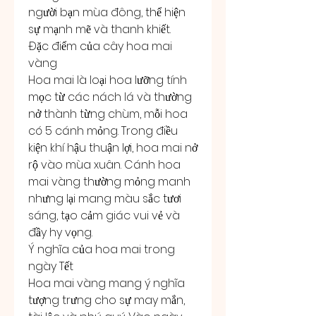
người bạn mùa đông, thể hiện 
sự mạnh mẽ và thanh khiết.
Đặc điểm của cây hoa mai 
vàng
Hoa mai là loại hoa lưỡng tính 
mọc từ các nách lá và thường 
nở thành từng chùm, mỗi hoa 
có 5 cánh mỏng. Trong điều 
kiện khí hậu thuận lợi, hoa mai nở 
rộ vào mùa xuân. Cánh hoa 
mai vàng thường mỏng manh 
nhưng lại mang màu sắc tươi 
sáng, tạo cảm giác vui vẻ và 
đầy hy vọng.
Ý nghĩa của hoa mai trong 
ngày Tết
Hoa mai vàng mang ý nghĩa 
tượng trưng cho sự may mắn, 