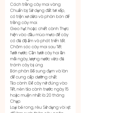
Cách trồng cây mai vàng:
Chuẩn bị: Sử dụng đất tơi xốp, 
có trộn xơ dừa và phân bón để 
trồng cây mai.
Gieo hạt hoặc chiết cành: Thực 
hiện vào đầu mùa mưa để cây 
có đủ độ ẩm và phát triển tốt.
Chăm sóc cây mai sau Tết:
Tưới nước: Cần tưới cây hai lần 
mỗi ngày, lượng nước vừa đủ 
tránh cây bị úng.
Bón phân: Bổ sung đạm và lân 
để cung cấp dưỡng chất.
Tỉa cành: Để cây nở đúng vào 
Tết, nên tỉa cành trước ngày 15 
hoặc muộn nhất là 20 tháng 
Chạp.
Loại bỏ rong, rêu: Sử dụng vòi xịt 