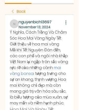
Back
nguyenbich13697
nguyenbich13697
November 13, 2024
Ý Nghĩa, Cách Trồng Và Chăm 
Sóc Hoa Mai Vàng Ngày Tết
Giới thiệu về hoa mai vàng
Mỗi khi Tết Nguyên Đán đến, 
các con phố và ngôi nhà khắp 
Việt Nam lại ngập tràn sắc vàng 
rực rỡ của những cành 
mai 
vàng bonsai
 tượng trưng cho 
sự an khang, thịnh vượng. Hoa 
mai không chỉ đẹp mà còn 
mang giá trị văn hóa sâu sắc, 
là biểu tượng của mùa xuân, sự 
may mắn và niềm hạnh phúc.
Hoa Mai Và Ngày Tết