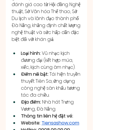
đánh giá cao từ Hội đồng Nghệ 
thuật, Sở Văn hóa Thể thao, Sở 
Du lịch và lãnh đạo thành phố 
Đà Nẵng, khẳng định chất lượng 
nghệ thuật và sức hấp dẫn đặc 
biệt đối với khán giả.
Loại hình:
 Vũ nhạc kịch 
đương đại (kết hợp múa, 
xiếc, kịch cùng âm nhạc).
Điểm nổi bật:
 Tái hiện truyền 
thuyết Tiên Sa, ứng dụng 
công nghệ sân khấu tương 
tác đa chiều.
Địa điểm:
 Nhà hát Trưng 
Vương, Đà Nẵng.
Thông tin liên hệ đặt vé: 
Website: 
Tiensashow.com
Hotline: 0905.09.09.09