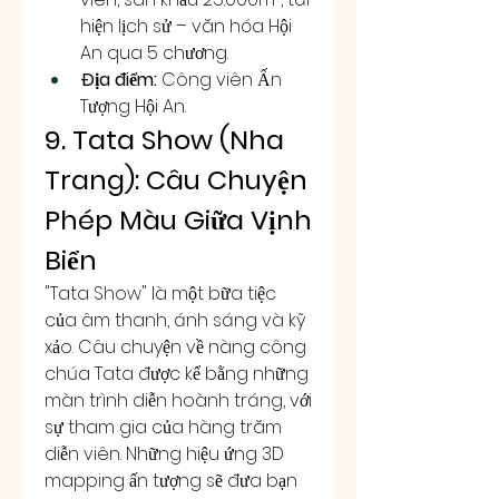
hiện lịch sử – văn hóa Hội 
An qua 5 chương.
Địa điểm:
 Công viên Ấn 
Tượng Hội An.
9. Tata Show (Nha 
Trang): Câu Chuyện 
Phép Màu Giữa Vịnh 
Biển
"Tata Show" là một bữa tiệc 
của âm thanh, ánh sáng và kỹ 
xảo. Câu chuyện về nàng công 
chúa Tata được kể bằng những 
màn trình diễn hoành tráng, với 
sự tham gia của hàng trăm 
diễn viên. Những hiệu ứng 3D 
mapping ấn tượng sẽ đưa bạn 