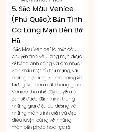
5. Sắc Màu Venice 
(Phú Quốc): Bản Tình 
Ca Lãng Mạn Bên Bờ 
Hồ
"Sắc Màu Venice" là một câu 
chuyện tình yêu lãng mạn được 
kể bằng ánh sáng và âm nhạc. 
Sân khấu mặt hồ thơ mộng, với 
những hiệu ứng 3D mapping ấn 
tượng, tạo nên một không gian 
Venice thu nhỏ đầy quyến rũ. 
Bạn sẽ được đắm mình trong 
những giai điệu du dương và 
những màn trình diễn vũ đạo 
điêu luyện, cùng với những 
màn bắn pháo hoa rực rỡ.