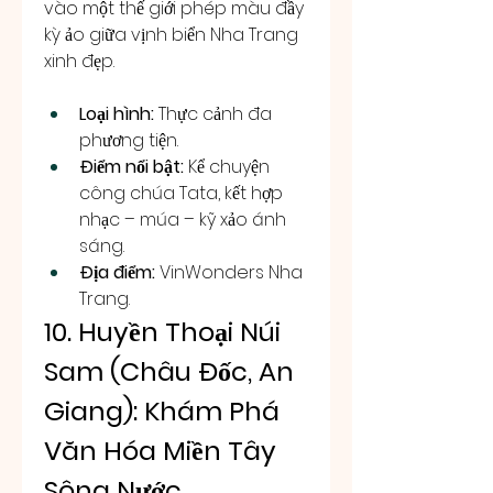
vào một thế giới phép màu đầy 
kỳ ảo giữa vịnh biển Nha Trang 
xinh đẹp.
Loại hình:
 Thực cảnh đa 
phương tiện.
Điểm nổi bật:
 Kể chuyện 
công chúa Tata, kết hợp 
nhạc – múa – kỹ xảo ánh 
sáng.
Địa điểm:
 VinWonders Nha 
Trang.
10. Huyền Thoại Núi 
Sam (Châu Đốc, An 
Giang): Khám Phá 
Văn Hóa Miền Tây 
Sông Nước