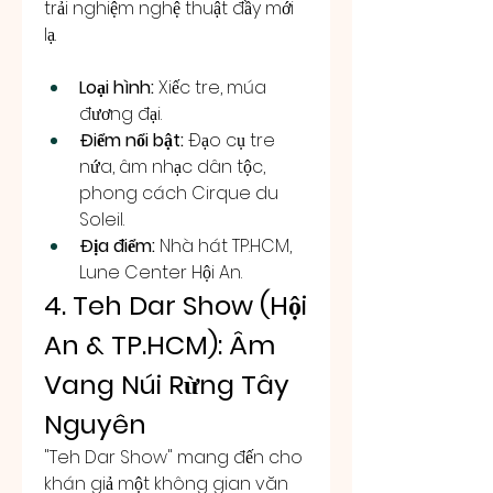
trải nghiệm nghệ thuật đầy mới 
lạ.
Loại hình:
 Xiếc tre, múa 
đương đại.
Điểm nổi bật:
 Đạo cụ tre 
nứa, âm nhạc dân tộc, 
phong cách Cirque du 
Soleil.
Địa điểm:
 Nhà hát TP.HCM, 
Lune Center Hội An.
4. Teh Dar Show (Hội 
An & TP.HCM): Âm 
Vang Núi Rừng Tây 
Nguyên
"Teh Dar Show" mang đến cho 
khán giả một không gian văn 