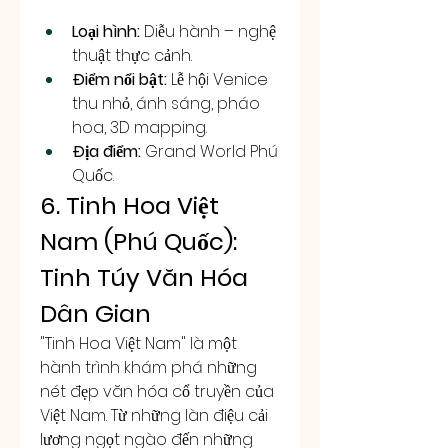
Loại hình:
 Diễu hành – nghệ 
thuật thực cảnh.
Điểm nổi bật:
 Lễ hội Venice 
thu nhỏ, ánh sáng, pháo 
hoa, 3D mapping.
Địa điểm:
 Grand World Phú 
Quốc.
6. Tinh Hoa Việt 
Nam (Phú Quốc): 
Tinh Túy Văn Hóa 
Dân Gian
"Tinh Hoa Việt Nam" là một 
hành trình khám phá những 
nét đẹp văn hóa cổ truyền của 
Việt Nam. Từ những làn điệu cải 
lương ngọt ngào đến những 