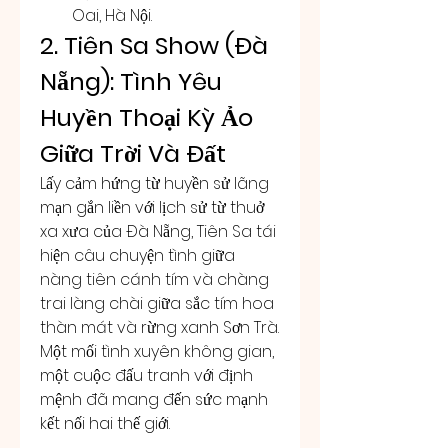
Oai, Hà Nội.
2. Tiên Sa Show (Đà 
Nẵng): Tình Yêu 
Huyền Thoại Kỳ Ảo 
Giữa Trời Và Đất
Lấy cảm hứng từ huyền sử lãng 
mạn gắn liền với lịch sử từ thuở 
xa xưa của Đà Nẵng, Tiên Sa tái 
hiện câu chuyện tình giữa 
nàng tiên cánh tím và chàng 
trai làng chài giữa sắc tím hoa 
thàn mát và rừng xanh Sơn Trà. 
Một mối tình xuyên không gian, 
một cuộc đấu tranh với định 
mệnh đã mang đến sức mạnh 
kết nối hai thế giới.