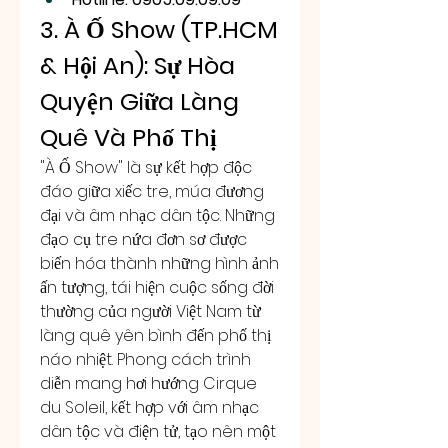
3. À Ố Show (TP.HCM 
& Hội An): Sự Hòa 
Quyện Giữa Làng 
Quê Và Phố Thị
"À Ố Show" là sự kết hợp độc 
đáo giữa xiếc tre, múa đương 
đại và âm nhạc dân tộc. Những 
đạo cụ tre nứa đơn sơ được 
biến hóa thành những hình ảnh 
ấn tượng, tái hiện cuộc sống đời 
thường của người Việt Nam từ 
làng quê yên bình đến phố thị 
náo nhiệt. Phong cách trình 
diễn mang hơi hướng Cirque 
du Soleil, kết hợp với âm nhạc 
dân tộc và điện tử, tạo nên một 