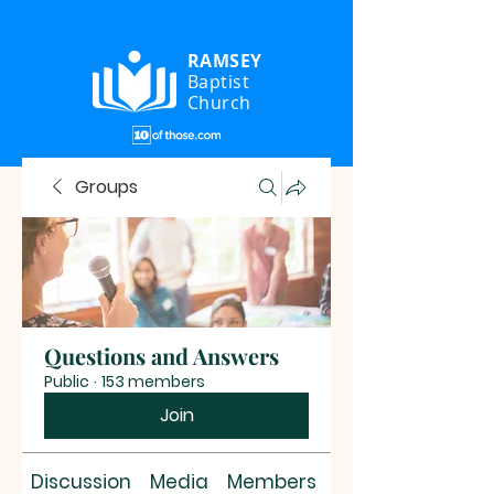
RAMSEY
Baptist
Church
Groups
Questions and Answers
Public
·
153 members
Join
Discussion
Media
Members
About