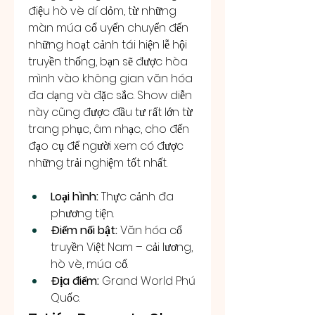
điệu hò vè dí dỏm, từ những 
màn múa cổ uyển chuyển đến 
những hoạt cảnh tái hiện lễ hội 
truyền thống, bạn sẽ được hòa 
mình vào không gian văn hóa 
đa dạng và đặc sắc. Show diễn 
này cũng được đầu tư rất lớn từ 
trang phục, âm nhạc, cho đến 
đạo cụ để người xem có được 
những trải nghiệm tốt nhất.
Loại hình:
 Thực cảnh đa 
phương tiện.
Điểm nổi bật:
 Văn hóa cổ 
truyền Việt Nam – cải lương, 
hò vè, múa cổ.
Địa điểm:
 Grand World Phú 
Quốc.