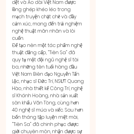
dệt và Áo dài Việt Nam được 
lồng ghép khéo léo trong 
mạch truyện chặt chẽ và đầy 
cảm xúc, mang đến trải nghiệm 
nghệ thuật mãn nhãn và lôi 
cuốn.
Để tạo nên một tác phẩm nghệ 
thuật đẳng cấp, "Tiên Sa" đã 
quy tụ một đội ngũ nghệ sĩ tài 
ba, những tên tuổi hàng đầu 
Việt Nam: Biên đạo Nguyễn Tấn 
Lộc, nhạc sĩ Đức Trí, NSƯT Quang 
Hào, nhà thiết kế Công Trí, nghệ 
sĩ Khánh Hoàng, nhà sản xuất 
sân khấu Văn Tòng, cùng hơn 
40 nghệ sĩ múa và xiếc. Sau hơn 
bốn tháng tập luyện miệt mài, 
"Tiên Sa" đã chinh phục được 
giới chuyên môn, nhận được sự 