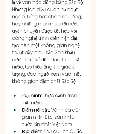
lạ về văn hóa đồng bằng Bắc Bộ. 
Những làn điệu quan họ ngọt 
ngào, tiếng hát chèo sâu lắng, 
hay những màn múa rối nước 
uyển chuyển được kết hợp với 
công nghệ trình diễn hiện đại, 
tạo nên một không gian nghệ 
thuật đầy màu sắc. Sân khấu 
được thiết kế độc đáo trên mặt 
nước, tạo hiệu ứng thị giác ấn 
tượng, đưa người xem vào một 
không gian đậm chất Bắc Bộ.
Loại hình:
 Thực cảnh trên 
mặt nước.
Điểm nổi bật:
 Văn hóa dân 
gian miền Bắc, sân khấu 
nước lớn nhất Việt Nam.
Địa điểm:
 Khu du lịch Quốc 