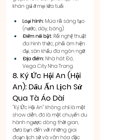
khán giả ở mọi lứa tuổi.
Loại hình:
 Múa rối sáng tạo 
(nước, dây, bóng).
Điểm nổi bật:
 Rối nghệ thuật 
đa hình thức, phối âm hiện 
đại, sân khấu đa ngôn ngữ.
Địa điểm:
 Nhà hát Đó, 
Vega City Nha Trang.
8. Ký Ức Hội An (Hội 
An): Dấu Ấn Lịch Sử 
Qua Tà Áo Dài
"Ký Ức Hội An" không chỉ là một 
show diễn, đó là một chuyến du 
hành ngược dòng thời gian, 
đưa bạn đến với những giai 
đoạn lịch sử và văn hóa đặc 