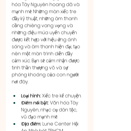
hóa Tây Nguyên hoang dã và 
mạnh mẽ. Những màn xiếc tre 
đầy kỹ thuật, những âm thanh 
cồng chiêng vang vọng và 
những điệu múa uyển chuyển 
được kết hợp với hiệu ứng ánh 
sáng và âm thanh hiện đại, tạo 
nên một màn trình diễn đầy 
cảm xúc. Bạn sẽ cảm nhận được 
tinh thần thượng võ và sự 
phóng khoáng của con người 
nơi đây.
Loại hình:
 Xiếc tre kể chuyện.
Điểm nổi bật:
 Văn hóa Tây 
Nguyên, nhạc cụ dân tộc, 
vũ đạo mạnh mẽ.
Địa điểm:
 Lune Center Hội 
An, Nhà hát TP.HCM.