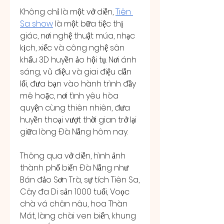
Không chỉ là một vở diễn, 
Tiên 
Sa show
 là một bữa tiệc thị 
giác, nơi nghệ thuật múa, nhạc 
kịch, xiếc và công nghệ sân 
khấu 3D huyền ảo hội tụ. Nơi ánh 
sáng, vũ điệu và giai điệu dẫn 
lối, đưa bạn vào hành trình đầy 
mê hoặc, nơi tình yêu hòa 
quyện cùng thiên nhiên, đưa 
huyền thoại vượt thời gian trở lại 
giữa lòng Đà Nẵng hôm nay.
Thông qua vở diễn, hình ảnh 
thành phố biển Đà Nẵng như 
Bán đảo Sơn Trà, sự tích Tiên Sa, 
Cây đa Di sản 1000 tuổi, Voọc 
chà vá chân nâu, hoa Thàn 
Mát, làng chài ven biển, khung 