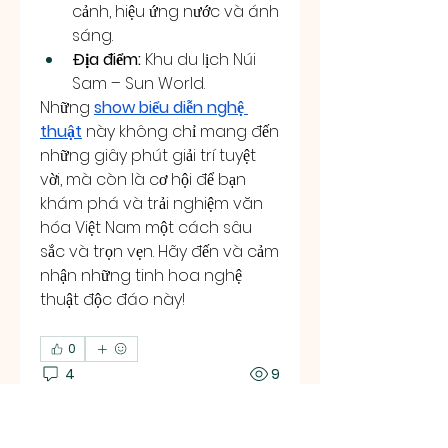
cảnh, hiệu ứng nước và ánh 
sáng.
Địa điểm:
 Khu du lịch Núi 
Sam – Sun World.
Những 
show biểu diễn nghệ 
thuật
 này không chỉ mang đến 
những giây phút giải trí tuyệt 
vời, mà còn là cơ hội để bạn 
khám phá và trải nghiệm văn 
hóa Việt Nam một cách sâu 
sắc và trọn vẹn. Hãy đến và cảm 
nhận những tinh hoa nghệ 
thuật độc đáo này!
0
4
9
Write a comment...