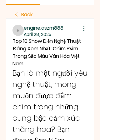
Back
engine.aszm888
engine.aszm888
April 28, 2025
Top 10 Show Diễn Nghệ Thuật 
Đáng Xem Nhất: Chìm Đắm 
Trong Sắc Màu Văn Hóa Việt 
Nam
Bạn là một người yêu 
nghệ thuật, mong 
muốn được đắm 
chìm trong những 
cung bậc cảm xúc 
thăng hoa? Bạn 