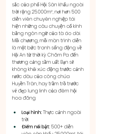
sắc của phố Hội. Sân khấu ngoài 
trời rộng 25.000m², nơi hơn 500 
diễn viên chuyên nghiệp tái 
hiện những câu chuyện cổ kính 
bằng ngôn ngữ của tà áo dài. 
Mỗi chương, mỗi màn trình diễn 
là một bức tranh sống động về 
Hội An từ thời kỳ Chăm Pa đến 
thương cảng sầm uất. Bạn sẽ 
không khỏi xúc động trước cảnh 
rước dâu của công chúa 
Huyền Trân, hay trầm trồ trước 
vẻ đẹp lung linh của đêm hội 
hoa đăng.
Loại hình:
 Thực cảnh ngoài 
trời.
Điểm nổi bật:
 500+ diễn 
viên, sân khấu 25.000m², tái 