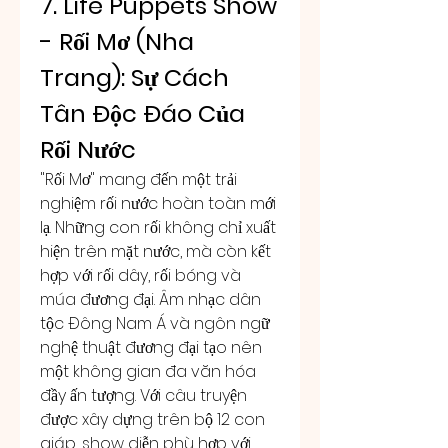
7. Life Puppets Show 
- Rối Mơ (Nha 
Trang): Sự Cách 
Tân Độc Đáo Của 
Rối Nước
"Rối Mơ" mang đến một trải 
nghiệm rối nước hoàn toàn mới 
lạ. Những con rối không chỉ xuất 
hiện trên mặt nước, mà còn kết 
hợp với rối dây, rối bóng và 
múa đương đại. Âm nhạc dân 
tộc Đông Nam Á và ngôn ngữ 
nghệ thuật đương đại tạo nên 
một không gian đa văn hóa 
đầy ấn tượng. Với câu truyện 
được xây dựng trên bộ 12 con 
giáp, show diễn phù hợp với 