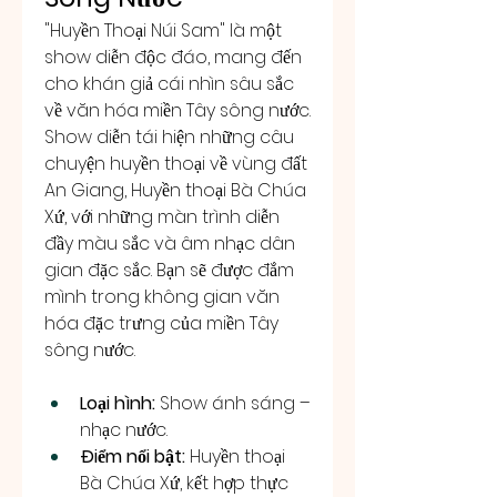
"Huyền Thoại Núi Sam" là một 
show diễn độc đáo, mang đến 
cho khán giả cái nhìn sâu sắc 
về văn hóa miền Tây sông nước. 
Show diễn tái hiện những câu 
chuyện huyền thoại về vùng đất 
An Giang, Huyền thoại Bà Chúa 
Xứ, với những màn trình diễn 
đầy màu sắc và âm nhạc dân 
gian đặc sắc. Bạn sẽ được đắm 
mình trong không gian văn 
hóa đặc trưng của miền Tây 
sông nước.
Loại hình:
 Show ánh sáng – 
nhạc nước.
Điểm nổi bật:
 Huyền thoại 
Bà Chúa Xứ, kết hợp thực 