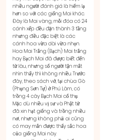
nhiều người đánh giá là hiếm lạ 
hơn so với các giống Mai khác. 
Đây là Mai vàng, mỗi đóa có 24 
cánh xếp đều đặn thành 3 tầng 
nhưng điều đặc biệt là các 
cánh hoa vừa dài vừa nhọn.
Hoa Mai Trắng (Bạch): Mai trắng 
hay Bạch Mai đã được biết đến 
từ lâu, nhưng số người tận mắt 
nhìn thấy thì không nhiều. Trước 
đây, theo sách vở, tại chùa Gò 
(Phụng Sơn Tự) ở Phú Lâm, có 
trồng 4 cây Bạch Mai cổ thụ. 
Mặc dù nhiều vị sư và Phật tử 
đã xin hạt giống và trồng nhiều 
nơi, nhưng không phải ai cũng 
có may mắn được thấy sắc hoa 
của giống Mai này.