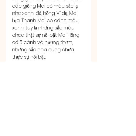
các giống Mai có màu sắc lạ 
như xanh, đỏ, hồng. Ví dụ, Mai 
Lụa, Thanh Mai có cánh màu 
xanh, tuy lạ nhưng sắc màu 
chưa thật sự nổi bật. Mai Hồng 
có 5 cánh và hương thơm, 
nhưng sắc hoa cũng chưa 
thực sự nổi bật.
Tóm lại, khi trồng hoa Mai, dù là 
trồng đại trà hay theo lối tài tử, 
chúng ta nên chọn giống thật 
tốt và thật ưng ý. Dù Mai có quý 
đến đâu, nếu không phù hợp 
với khả năng và công sức của 
mình, thì cũng cần cân nhắc kỹ 
lưỡng.
Liên Hệ ngay cho chúng tôi 