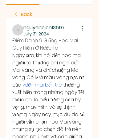
Back
nguyenbich13697
nguyenbich13697
July 31, 2024
Điểm Danh 9 Giống Hoa Mai 
Quý Hiếm Ở Nước Ta
Ngày xưa, khi nói đến hoa mai, 
người ta thường chỉ nghĩ đến 
Mai vàng và chỉ chuộng Mai 
vàng. Có lẽ vì màu vàng rực rỡ 
của 
vườn mai bến tre
 thường 
xuất hiện trong những ngày Tết 
được coi là biểu tượng của hy 
vọng, may mắn, và sự thịnh 
vượng. Ngày nay, mặc dù đa số 
người vẫn chọn hoa Mai vàng, 
nhưng sự lựa chọn đã trở nên 
phong phú hơn với các giống 