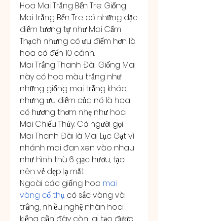
Hoa Mai Trắng Bến Tre: Giống 
Mai trắng Bến Tre có những đặc 
điểm tương tự như Mai Cẩm 
Thạch nhưng có ưu điểm hơn là 
hoa có đến 10 cánh.
Mai Trắng Thanh Đài: Giống Mai 
này có hoa màu trắng như 
những giống mai trắng khác, 
nhưng ưu điểm của nó là hoa 
có hương thơm nhẹ như hoa 
Mai Chiếu Thủy. Có người gọi 
Mai Thanh Đài là Mai Lục Gạt vì 
nhánh mai đan xen vào nhau 
như hình thù 6 gạc hươu, tạo 
nên vẻ đẹp lạ mắt.
Ngoài các giống hoa 
mai 
vàng cổ thụ
 có sắc vàng và 
trắng, nhiều nghệ nhân hoa 
kiểng gần đây còn lai tạo được 