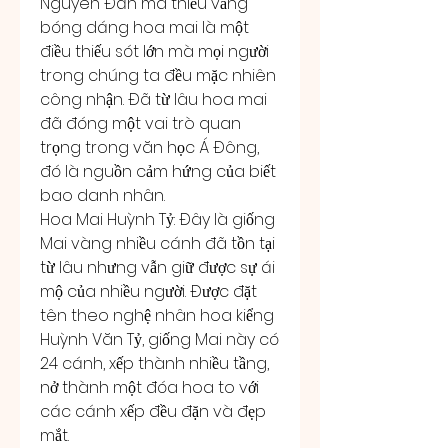
Nguyên Đán mà thiếu vắng 
bóng dáng hoa mai là một 
điều thiếu sót lớn mà mọi người 
trong chúng ta đều mặc nhiên 
công nhận. Đã từ lâu hoa mai 
đã đóng một vai trò quan 
trọng trong văn học Á Đông, 
đó là nguồn cảm hứng của biết 
bao danh nhân.
Hoa Mai Huỳnh Tỷ: Đây là giống 
Mai vàng nhiều cánh đã tồn tại 
từ lâu nhưng vẫn giữ được sự ái 
mộ của nhiều người. Được đặt 
tên theo nghệ nhân hoa kiểng 
Huỳnh Văn Tỷ, giống Mai này có 
24 cánh, xếp thành nhiều tầng, 
nở thành một đóa hoa to với 
các cánh xếp đều đặn và đẹp 
mắt.