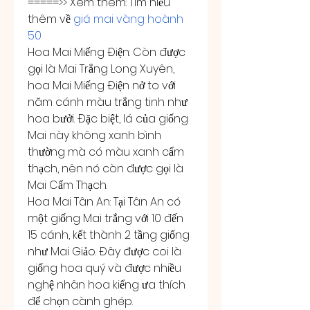
=====>> Xem thêm: Tìm hiểu 
thêm về 
giá mai vàng hoành 
50
Hoa Mai Miếng Điện: Còn được 
gọi là Mai Trắng Long Xuyên, 
hoa Mai Miếng Điện nở to với 
năm cánh màu trắng tinh như 
hoa bưởi. Đặc biệt, lá của giống 
Mai này không xanh bình 
thường mà có màu xanh cẩm 
thạch, nên nó còn được gọi là 
Mai Cẩm Thạch.
Hoa Mai Tân An: Tại Tân An có 
một giống Mai trắng với 10 đến 
15 cánh, kết thành 2 tầng giống 
như Mai Giảo. Đây được coi là 
giống hoa quý và được nhiều 
nghệ nhân hoa kiểng ưa thích 
để chọn cành ghép.