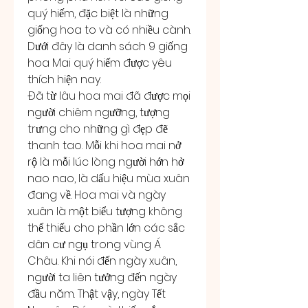
quý hiếm, đặc biệt là những 
giống hoa to và có nhiều cành. 
Dưới đây là danh sách 9 giống 
hoa Mai quý hiếm được yêu 
thích hiện nay.
Đã từ lâu hoa mai đã được mọi 
người chiêm ngưỡng, tượng 
trưng cho những gì đẹp đẽ 
thanh tao. Mỗi khi hoa mai nở 
rộ là mỗi lúc lòng người hớn hở 
nao nao, là dấu hiệu mùa xuân 
đang về. Hoa mai và ngày 
xuân là một biểu tượng không 
thể thiếu cho phần lớn các sắc 
dân cư ngụ trong vùng Á 
Châu. Khi nói đến ngày xuân, 
người ta liên tưởng đến ngày 
đầu năm. Thật vậy, ngày Tết 