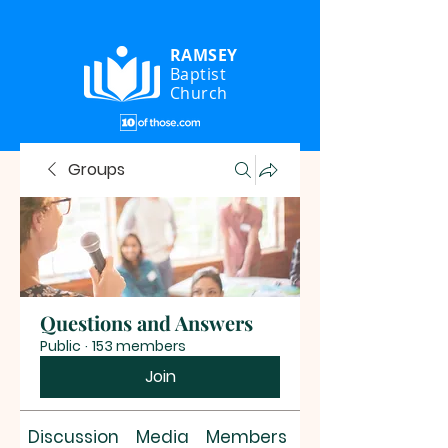
RAMSEY
Baptist
Church
Groups
Questions and Answers
Public
·
153 members
Join
Discussion
Media
Members
About